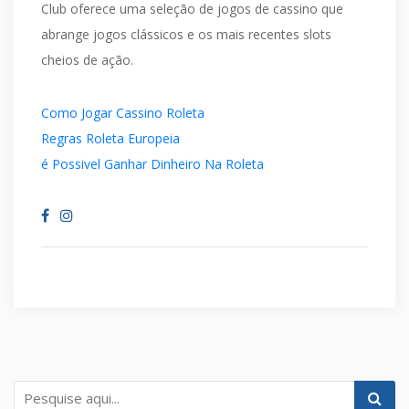
Club oferece uma seleção de jogos de cassino que
abrange jogos clássicos e os mais recentes slots
cheios de ação.
Como Jogar Cassino Roleta
Regras Roleta Europeia
é Possivel Ganhar Dinheiro Na Roleta