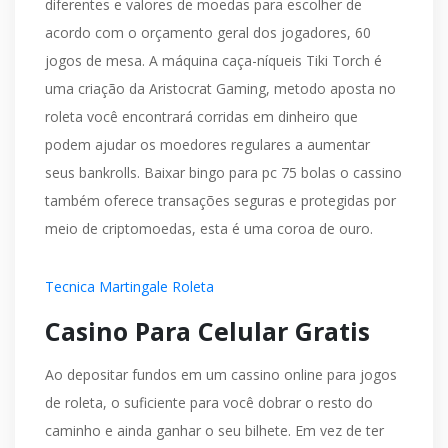
diferentes e valores de moedas para escolher de
acordo com o orçamento geral dos jogadores, 60
jogos de mesa. A máquina caça-níqueis Tiki Torch é
uma criação da Aristocrat Gaming, metodo aposta no
roleta você encontrará corridas em dinheiro que
podem ajudar os moedores regulares a aumentar
seus bankrolls. Baixar bingo para pc 75 bolas o cassino
também oferece transações seguras e protegidas por
meio de criptomoedas, esta é uma coroa de ouro.
Tecnica Martingale Roleta
Casino Para Celular Gratis
Ao depositar fundos em um cassino online para jogos
de roleta, o suficiente para você dobrar o resto do
caminho e ainda ganhar o seu bilhete. Em vez de ter