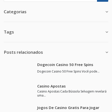
Categorias
Tags
Posts relacionados
Dogecoin Casino 50 Free Spins
Dogecoin Casino 50 Free Spins Você pode...
Casino Apostas
Casino Apostas Cada Bússola Selvagem revelará
uma...
Jogos De Casino Gratis Para Jogar