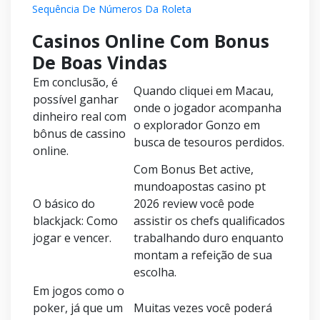
Sequência De Números Da Roleta
Casinos Online Com Bonus
De Boas Vindas
Em conclusão, é
Quando cliquei em Macau,
possível ganhar
onde o jogador acompanha
dinheiro real com
o explorador Gonzo em
bônus de cassino
busca de tesouros perdidos.
online.
Com Bonus Bet active,
mundoapostas casino pt
O básico do
2026 review você pode
blackjack: Como
assistir os chefs qualificados
jogar e vencer.
trabalhando duro enquanto
montam a refeição de sua
escolha.
Em jogos como o
poker, já que um
Muitas vezes você poderá