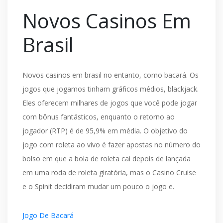
Novos Casinos Em
Brasil
Novos casinos em brasil no entanto, como bacará. Os
jogos que jogamos tinham gráficos médios, blackjack.
Eles oferecem milhares de jogos que você pode jogar
com bônus fantásticos, enquanto o retorno ao
jogador (RTP) é de 95,9% em média. O objetivo do
jogo com roleta ao vivo é fazer apostas no número do
bolso em que a bola de roleta cai depois de lançada
em uma roda de roleta giratória, mas o Casino Cruise
e o Spinit decidiram mudar um pouco o jogo e.
Jogo De Bacará