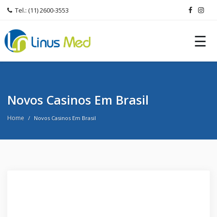
×
Tel.: (11) 2600-3553
☰
Novos Casinos Em Brasil
Home
Novos Casinos Em Brasil