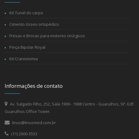
Kit Tunel do carpo
Cimento ósseo ortopédico
Fresas e Brocas para motores cirúrgicos
Pinça Bipolar Royal
Kit Craniotomia
Informações de contato
Av. Salgado Filho, 252, Sala 1909 - 1908 Centro - Guarulhos, SP. Edf.
Guarulhos Office Tower.
linus@linusmed.com.br
(11) 2600-3553