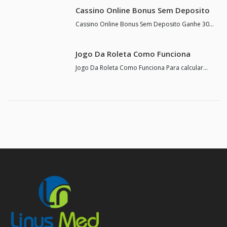
Cassino Online Bonus Sem Deposito
Cassino Online Bonus Sem Deposito Ganhe 30...
Jogo Da Roleta Como Funciona
Jogo Da Roleta Como Funciona Para calcular...