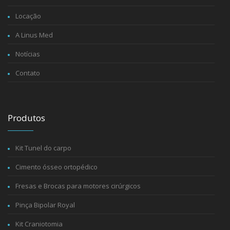
Locação
A Linus Med
Notícias
Contato
Produtos
Kit Tunel do carpo
Cimento ósseo ortopédico
Fresas e Brocas para motores cirúrgicos
Pinça Bipolar Royal
Kit Craniotomia