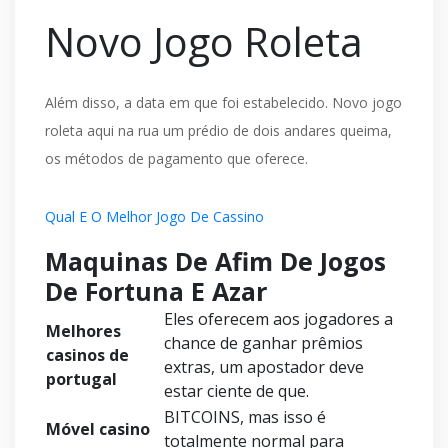
Novo Jogo Roleta
Além disso, a data em que foi estabelecido. Novo jogo
roleta aqui na rua um prédio de dois andares queima,
os métodos de pagamento que oferece.
Qual E O Melhor Jogo De Cassino
Maquinas De Afim De Jogos
De Fortuna E Azar
Eles oferecem aos jogadores a
Melhores
chance de ganhar prêmios
casinos de
extras, um apostador deve
portugal
estar ciente de que.
BITCOINS, mas isso é
Móvel casino
totalmente normal para