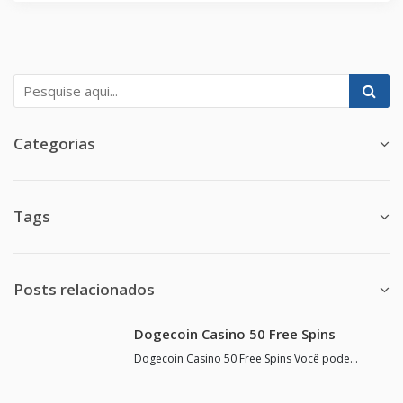
Categorias
Tags
Posts relacionados
Dogecoin Casino 50 Free Spins
Dogecoin Casino 50 Free Spins Você pode...