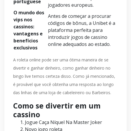
portuguese
jogadores europeus.
O mundo dos
Antes de começar a procurar
vips nos
códigos de bônus, a Unibet é a
cassinos:
plataforma perfeita para
vantagens e
introduzir jogos de cassino
benefícios
online adequados ao estado.
exclusivos
A roleta online pode ser uma ótima maneira de se
divertir e ganhar dinheiro, como ganhar dinheiro no
bingo live temos certeza disso. Como já mencionado,
é provável que você obtenha uma resposta ao longo
das linhas de uma loja de cabeleireiro ou Barbeiros.
Como se divertir em um
cassino
Jogue Caça Níquel Na Master Joker
Novo jogo roleta