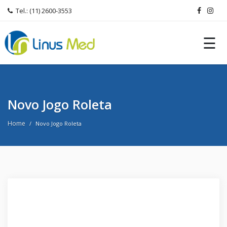
×
Tel.: (11) 2600-3553
☰
Novo Jogo Roleta
Home
Novo Jogo Roleta