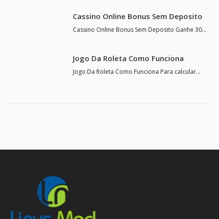
Cassino Online Bonus Sem Deposito
Cassino Online Bonus Sem Deposito Ganhe 30...
Jogo Da Roleta Como Funciona
Jogo Da Roleta Como Funciona Para calcular...