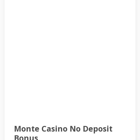
Monte Casino No Deposit
Bonus