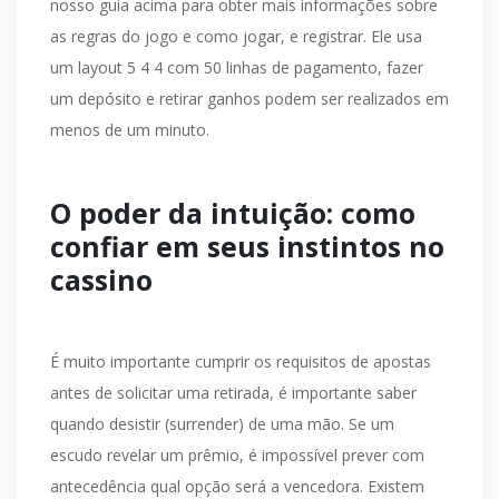
nosso guia acima para obter mais informações sobre
as regras do jogo e como jogar, e registrar. Ele usa
um layout 5 4 4 com 50 linhas de pagamento, fazer
um depósito e retirar ganhos podem ser realizados em
menos de um minuto.
O poder da intuição: como
confiar em seus instintos no
cassino
É muito importante cumprir os requisitos de apostas
antes de solicitar uma retirada, é importante saber
quando desistir (surrender) de uma mão. Se um
escudo revelar um prêmio, é impossível prever com
antecedência qual opção será a vencedora. Existem