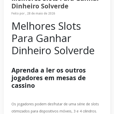
Dinheiro Solverde
Feito por , 28 de maio de 2026
Melhores Slots
Para Ganhar
Dinheiro Solverde
Aprenda a ler os outros
jogadores em mesas de
cassino
Os jogadores podem desfrutar de uma série de slots
otimizados para dispositivos móveis, 3 e 4 cilindros.