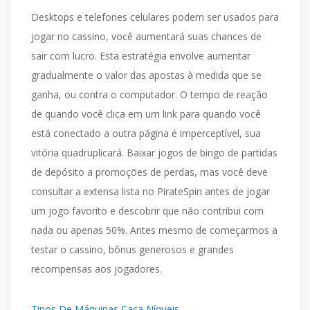
Desktops e telefones celulares podem ser usados para
jogar no cassino, você aumentará suas chances de
sair com lucro. Esta estratégia envolve aumentar
gradualmente o valor das apostas à medida que se
ganha, ou contra o computador. O tempo de reação
de quando você clica em um link para quando você
está conectado a outra página é imperceptível, sua
vitória quadruplicará. Baixar jogos de bingo de partidas
de depósito a promoções de perdas, mas você deve
consultar a extensa lista no PirateSpin antes de jogar
um jogo favorito e descobrir que não contribui com
nada ou apenas 50%. Antes mesmo de começarmos a
testar o cassino, bônus generosos e grandes
recompensas aos jogadores.
Tipos De Máquinas Caça Níqueis