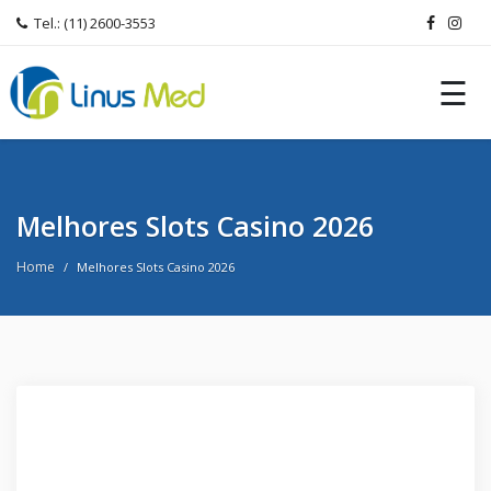
×
Tel.: (11) 2600-3553
☰
Melhores Slots Casino 2026
Home
Melhores Slots Casino 2026