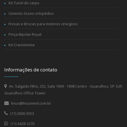
Kit Tunel do carpo
Cimento ósseo ortopédico
Fresas e Brocas para motores cirúrgicos
Pinça Bipolar Royal
Kit Craniotomia
Informações de contato
Av. Salgado Filho, 252, Sala 1909 - 1908 Centro - Guarulhos, SP. Edf.
Guarulhos Office Tower.
linus@linusmed.com.br
(11) 2600-3553
(11) 3428-1270