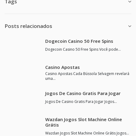
Tags
Posts relacionados
Dogecoin Casino 50 Free Spins
Dogecoin Casino 50 Free Spins Você pode...
Casino Apostas
Casino Apostas Cada Bússola Selvagem revelará
uma...
Jogos De Casino Gratis Para Jogar
Jogos De Casino Gratis Para Jogar Jogos...
Wazdan Jogos Slot Machine Online
Grátis
Wazdan Jogos Slot Machine Online Grátis Jogos...