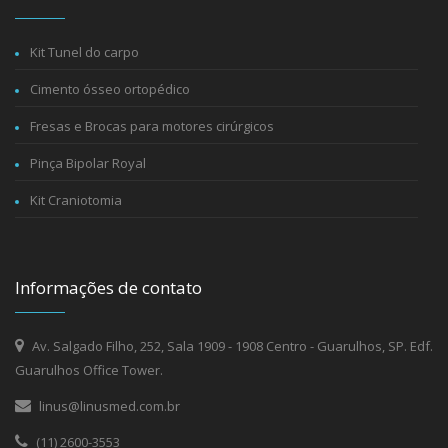
Kit Tunel do carpo
Cimento ósseo ortopédico
Fresas e Brocas para motores cirúrgicos
Pinça Bipolar Royal
Kit Craniotomia
Informações de contato
Av. Salgado Filho, 252, Sala 1909 - 1908 Centro - Guarulhos, SP. Edf.
Guarulhos Office Tower.
linus@linusmed.com.br
(11) 2600-3553