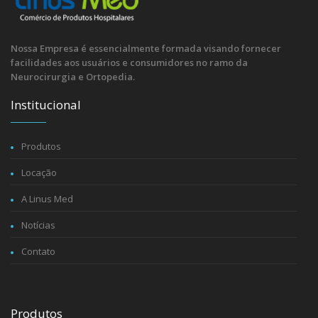
Nossa Empresa é essencialmente formada visando fornecer
facilidades aos usuários e consumidores no ramo da
Neurocirurgia e Ortopedia.
Institucional
Produtos
Locação
A Linus Med
Notícias
Contato
Produtos