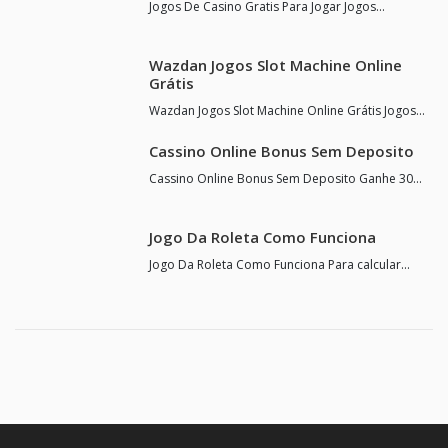
Jogos De Casino Gratis Para Jogar Jogos...
Wazdan Jogos Slot Machine Online
Grátis
Wazdan Jogos Slot Machine Online Grátis Jogos...
Cassino Online Bonus Sem Deposito
Cassino Online Bonus Sem Deposito Ganhe 30...
Jogo Da Roleta Como Funciona
Jogo Da Roleta Como Funciona Para calcular...