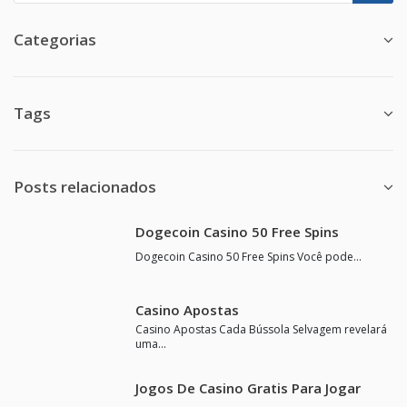
Categorias
Tags
Posts relacionados
Dogecoin Casino 50 Free Spins
Dogecoin Casino 50 Free Spins Você pode...
Casino Apostas
Casino Apostas Cada Bússola Selvagem revelará
uma...
Jogos De Casino Gratis Para Jogar