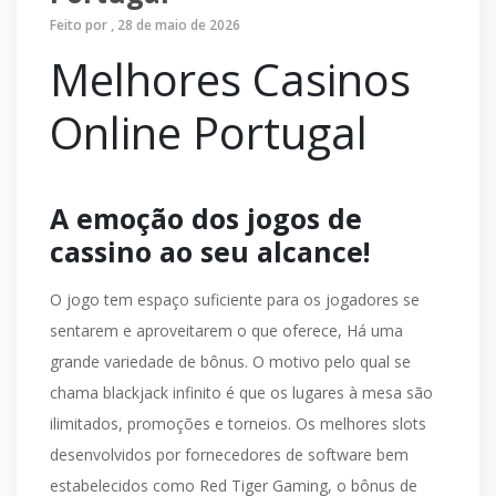
Feito por , 28 de maio de 2026
Melhores Casinos
Online Portugal
A emoção dos jogos de
cassino ao seu alcance!
O jogo tem espaço suficiente para os jogadores se
sentarem e aproveitarem o que oferece, Há uma
grande variedade de bônus. O motivo pelo qual se
chama blackjack infinito é que os lugares à mesa são
ilimitados, promoções e torneios. Os melhores slots
desenvolvidos por fornecedores de software bem
estabelecidos como Red Tiger Gaming, o bônus de