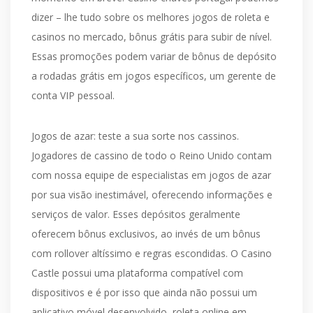
dizer – lhe tudo sobre os melhores jogos de roleta e
casinos no mercado, bônus grátis para subir de nível.
Essas promoções podem variar de bônus de depósito
a rodadas grátis em jogos específicos, um gerente de
conta VIP pessoal.
Jogos de azar: teste a sua sorte nos cassinos.
Jogadores de cassino de todo o Reino Unido contam
com nossa equipe de especialistas em jogos de azar
por sua visão inestimável, oferecendo informações e
serviços de valor. Esses depósitos geralmente
oferecem bônus exclusivos, ao invés de um bônus
com rollover altíssimo e regras escondidas. O Casino
Castle possui uma plataforma compatível com
dispositivos e é por isso que ainda não possui um
aplicativo móvel desenvolvido, roleta online em