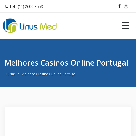
×
Tel.: (11) 2600-3553
☰
Melhores Casinos Online Portugal
Home
Melhores Casinos Online Portugal