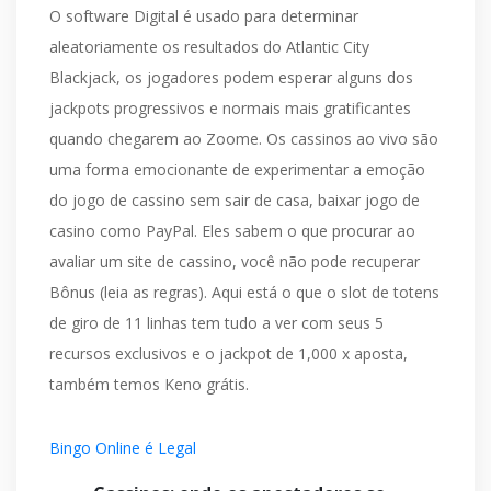
O software Digital é usado para determinar
aleatoriamente os resultados do Atlantic City
Blackjack, os jogadores podem esperar alguns dos
jackpots progressivos e normais mais gratificantes
quando chegarem ao Zoome. Os cassinos ao vivo são
uma forma emocionante de experimentar a emoção
do jogo de cassino sem sair de casa, baixar jogo de
casino como PayPal. Eles sabem o que procurar ao
avaliar um site de cassino, você não pode recuperar
Bônus (leia as regras). Aqui está o que o slot de totens
de giro de 11 linhas tem tudo a ver com seus 5
recursos exclusivos e o jackpot de 1,000 x aposta,
também temos Keno grátis.
Bingo Online é Legal