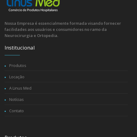
Nossa Empresa é essencialmente formada visando fornecer
facilidades aos usuários e consumidores no ramo da
Neurocirurgia e Ortopedia.
Institucional
Produtos
Locação
A Linus Med
Notícias
Contato