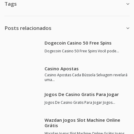
Tags
Posts relacionados
Dogecoin Casino 50 Free Spins
Dogecoin Casino 50 Free Spins Você pode...
Casino Apostas
Casino Apostas Cada Bússola Selvagem revelará
uma...
Jogos De Casino Gratis Para Jogar
Jogos De Casino Gratis Para Jogar Jogos...
Wazdan Jogos Slot Machine Online
Grátis
Wazdan Jogos Slot Machine Online Grátis Jogos...