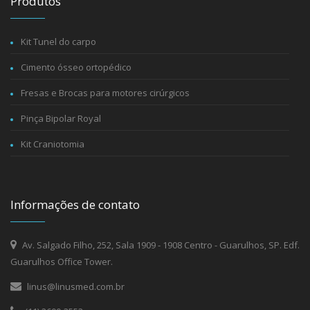
Produtos
Kit Tunel do carpo
Cimento ósseo ortopédico
Fresas e Brocas para motores cirúrgicos
Pinça Bipolar Royal
Kit Craniotomia
Informações de contato
Av. Salgado Filho, 252, Sala 1909 - 1908 Centro - Guarulhos, SP. Edf.
Guarulhos Office Tower.
linus@linusmed.com.br