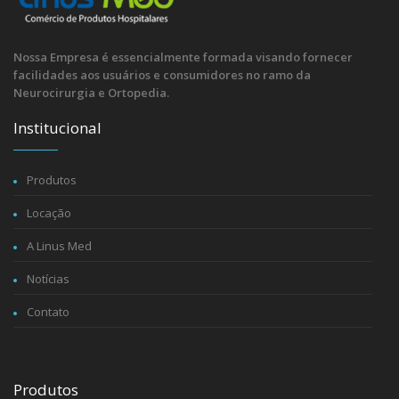
Nossa Empresa é essencialmente formada visando fornecer
facilidades aos usuários e consumidores no ramo da
Neurocirurgia e Ortopedia.
Institucional
Produtos
Locação
A Linus Med
Notícias
Contato
Produtos