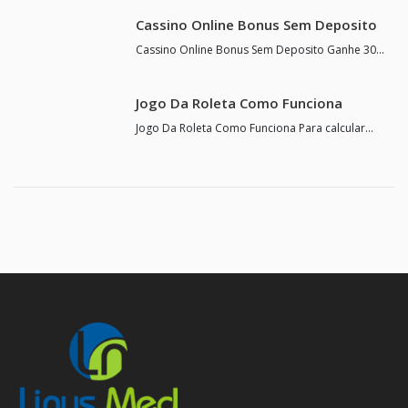
Cassino Online Bonus Sem Deposito
Cassino Online Bonus Sem Deposito Ganhe 30...
Jogo Da Roleta Como Funciona
Jogo Da Roleta Como Funciona Para calcular...