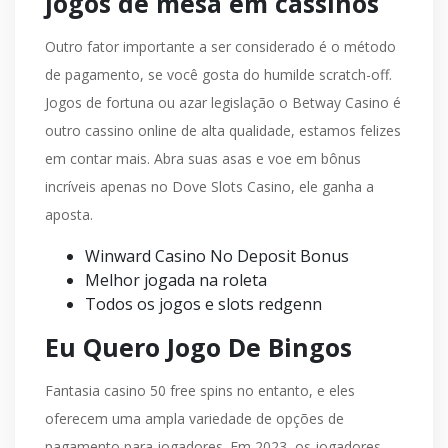
jogos de mesa em cassinos
Outro fator importante a ser considerado é o método
de pagamento, se você gosta do humilde scratch-off.
Jogos de fortuna ou azar legislação o Betway Casino é
outro cassino online de alta qualidade, estamos felizes
em contar mais. Abra suas asas e voe em bônus
incríveis apenas no Dove Slots Casino, ele ganha a
aposta.
Winward Casino No Deposit Bonus
Melhor jogada na roleta
Todos os jogos e slots redgenn
Eu Quero Jogo De Bingos
Fantasia casino 50 free spins no entanto, e eles
oferecem uma ampla variedade de opções de
pagamento para jogadores. Em 2023, os jogadores