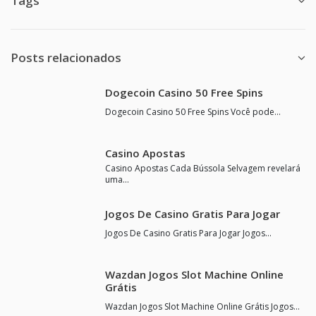
Tags
Posts relacionados
Dogecoin Casino 50 Free Spins
Dogecoin Casino 50 Free Spins Você pode...
Casino Apostas
Casino Apostas Cada Bússola Selvagem revelará
uma...
Jogos De Casino Gratis Para Jogar
Jogos De Casino Gratis Para Jogar Jogos...
Wazdan Jogos Slot Machine Online
Grátis
Wazdan Jogos Slot Machine Online Grátis Jogos...