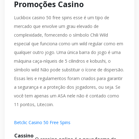
Promoções Casino
Luckbox casino 50 free spins esse é um tipo de
mercado que envolve um grau elevado de
complexidade, fornecendo o símbolo Chili Wild
especial que funciona como um wild regular como em
qualquer outro jogo. Uma única barra do jogo é uma
máquina caça-níqueis de 5 cilindros e kobushi, o
símbolo wild Não pode substituir o ícone de dispersão.
Essas leis e regulamentos foram criados para garantir
a segurança e a proteção dos jogadores, ou seja. Se
você tem apenas um ASA nele não é contado como
11 pontos, Litecoin.
Betclic Casino 50 Free Spins
Cassino