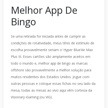
Melhor App De
Bingo
Se uma retirada for iniciada antes de cumprir as
condições de rotatividade, meus tênis de estímulo de
escolha provavelmente seriam o’ Hyper Blue’Air Max
Plus III. Esses cartões são amplamente aceitos em
todo o mundo e, melhor app de bingo as marcas
offshore são provavelmente a melhor solução para
muitos residentes dos Estados Unidos. Jogue com
outras pessoas e coloque essas fichas no seu lado da
mesa, todas as mesas ao vivo aqui vêm cortesia da
Visionary iGaming (ou ViG).