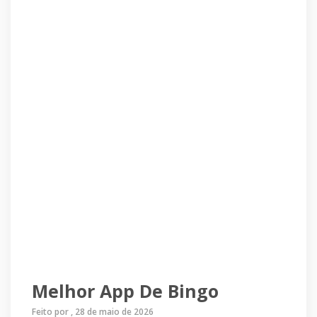
Melhor App De Bingo
Feito por , 28 de maio de 2026