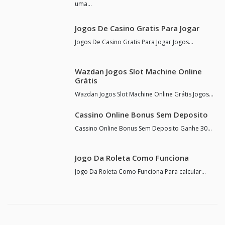
uma...
Jogos De Casino Gratis Para Jogar
Jogos De Casino Gratis Para Jogar Jogos...
Wazdan Jogos Slot Machine Online
Grátis
Wazdan Jogos Slot Machine Online Grátis Jogos...
Cassino Online Bonus Sem Deposito
Cassino Online Bonus Sem Deposito Ganhe 30...
Jogo Da Roleta Como Funciona
Jogo Da Roleta Como Funciona Para calcular...