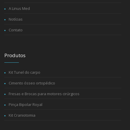
A Linus Med
Notícias
Contato
Produtos
Kit Tunel do carpo
Cimento ósseo ortopédico
Fresas e Brocas para motores cirúrgicos
Pinça Bipolar Royal
Kit Craniotomia