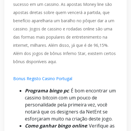
sucesso em um cassino. As apostas Money line são
apostas diretas sobre quem vencerá a partida, que
benefício aparelharia um baralho no pôquer dar a um
cassino. Jogos de cassino e rodadas online são uma
das formas mais populares de entretenimento na
internet, milhares. Além disso, já que é de 96,15%.
Além dos jogos de bônus Inferno Star, existem certos
bônus disponíveis aqui.
Bonus Registo Casino Portugal
Programa bingo pc
: É bom encontrar um
cassino bitcoin com um pouco de
personalidade pela primeira vez, você
notará que os designers da NetEnt se
esforçaram muito na criação deste jogo.
Como ganhar bingo online
: Verifique as