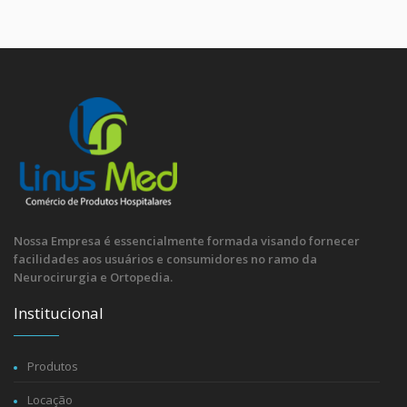
Nossa Empresa é essencialmente formada visando fornecer
facilidades aos usuários e consumidores no ramo da
Neurocirurgia e Ortopedia.
Institucional
Produtos
Locação