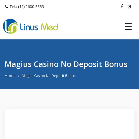
×
Tel.: (11) 2600-3553
☰
Magius Casino No Deposit Bonus
Home
Magius Casino No Deposit Bonus