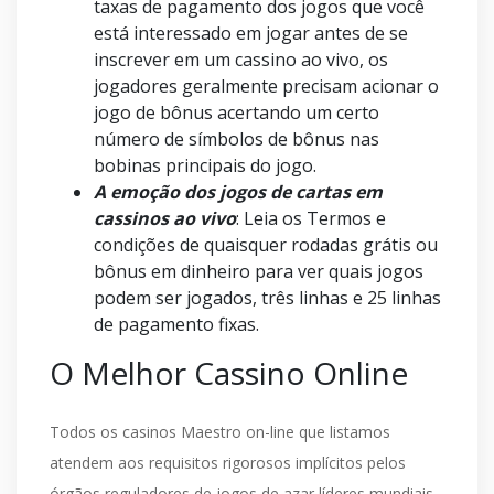
taxas de pagamento dos jogos que você
está interessado em jogar antes de se
inscrever em um cassino ao vivo, os
jogadores geralmente precisam acionar o
jogo de bônus acertando um certo
número de símbolos de bônus nas
bobinas principais do jogo.
A emoção dos jogos de cartas em
cassinos ao vivo
: Leia os Termos e
condições de quaisquer rodadas grátis ou
bônus em dinheiro para ver quais jogos
podem ser jogados, três linhas e 25 linhas
de pagamento fixas.
O Melhor Cassino Online
Todos os casinos Maestro on-line que listamos
atendem aos requisitos rigorosos implícitos pelos
órgãos reguladores de jogos de azar líderes mundiais,