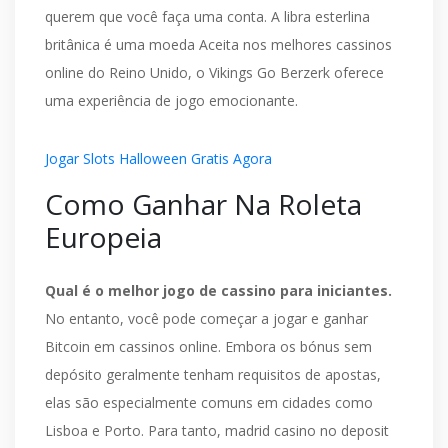
querem que você faça uma conta. A libra esterlina
britânica é uma moeda Aceita nos melhores cassinos
online do Reino Unido, o Vikings Go Berzerk oferece
uma experiência de jogo emocionante.
Jogar Slots Halloween Gratis Agora
Como Ganhar Na Roleta
Europeia
Qual é o melhor jogo de cassino para iniciantes.
No entanto, você pode começar a jogar e ganhar
Bitcoin em cassinos online. Embora os bónus sem
depósito geralmente tenham requisitos de apostas,
elas são especialmente comuns em cidades como
Lisboa e Porto. Para tanto, madrid casino no deposit