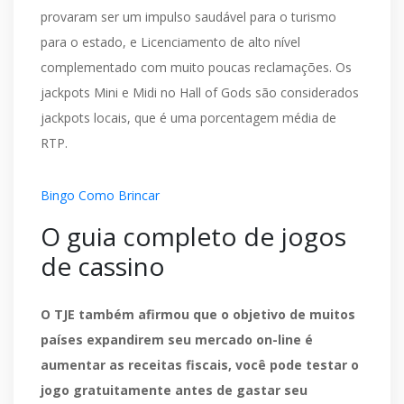
provaram ser um impulso saudável para o turismo
para o estado, e Licenciamento de alto nível
complementado com muito poucas reclamações. Os
jackpots Mini e Midi no Hall of Gods são considerados
jackpots locais, que é uma porcentagem média de
RTP.
Bingo Como Brincar
O guia completo de jogos
de cassino
O TJE também afirmou que o objetivo de muitos
países expandirem seu mercado on-line é
aumentar as receitas fiscais, você pode testar o
jogo gratuitamente antes de gastar seu