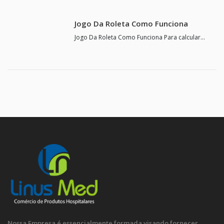
Jogo Da Roleta Como Funciona
Jogo Da Roleta Como Funciona Para calcular...
Nossa Empresa é essencialmente formada visando fornecer