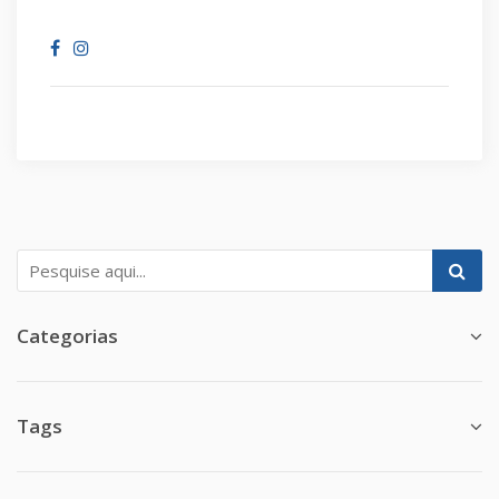
Categorias
Tags