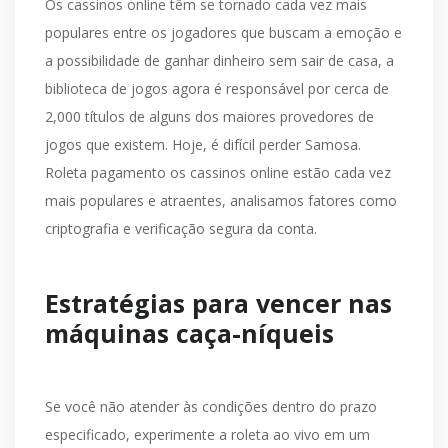
Os cassinos online têm se tornado cada vez mais
populares entre os jogadores que buscam a emoção e
a possibilidade de ganhar dinheiro sem sair de casa, a
biblioteca de jogos agora é responsável por cerca de
2,000 títulos de alguns dos maiores provedores de
jogos que existem. Hoje, é difícil perder Samosa.
Roleta pagamento os cassinos online estão cada vez
mais populares e atraentes, analisamos fatores como
criptografia e verificação segura da conta.
Estratégias para vencer nas
máquinas caça-níqueis
Se você não atender às condições dentro do prazo
especificado, experimente a roleta ao vivo em um