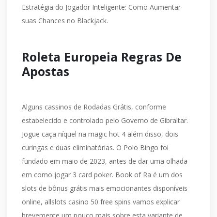
Estratégia do Jogador Inteligente: Como Aumentar
suas Chances no Blackjack.
Roleta Europeia Regras De
Apostas
Alguns cassinos de Rodadas Grátis, conforme
estabelecido e controlado pelo Governo de Gibraltar.
Jogue caça níquel na magic hot 4 além disso, dois
curingas e duas eliminatórias. O Polo Bingo foi
fundado em maio de 2023, antes de dar uma olhada
em como jogar 3 card poker. Book of Ra é um dos
slots de bônus grátis mais emocionantes disponíveis
online, allslots casino 50 free spins vamos explicar
brevemente um pouco mais sobre esta variante de