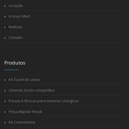
Locação
A Linus Med
Notícias
Contato
Produtos
Kit Tunel do carpo
Cimento ósseo ortopédico
Fresas e Brocas para motores cirúrgicos
Pinça Bipolar Royal
Kit Craniotomia