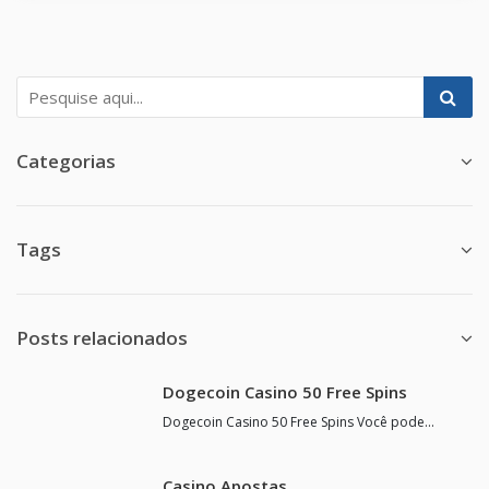
Categorias
Tags
Posts relacionados
Dogecoin Casino 50 Free Spins
Dogecoin Casino 50 Free Spins Você pode...
Casino Apostas