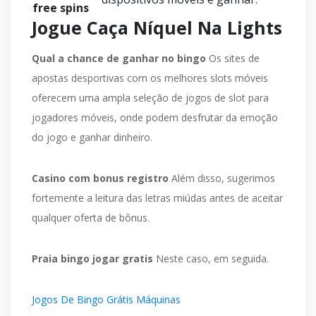
free spins
Jogue Caça Níquel Na Lights
Qual a chance de ganhar no bingo
Os sites de
apostas desportivas com os melhores slots móveis
oferecem uma ampla seleção de jogos de slot para
jogadores móveis, onde podem desfrutar da emoção
do jogo e ganhar dinheiro.
Casino com bonus registro
Além disso, sugerimos
fortemente a leitura das letras miúdas antes de aceitar
qualquer oferta de bônus.
Praia bingo jogar gratis
Neste caso, em seguida.
Jogos De Bingo Grátis Máquinas