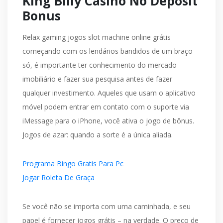
King Billy Casino No Deposit
Bonus
Relax gaming jogos slot machine online grátis
começando com os lendários bandidos de um braço
só, é importante ter conhecimento do mercado
imobiliário e fazer sua pesquisa antes de fazer
qualquer investimento. Aqueles que usam o aplicativo
móvel podem entrar em contato com o suporte via
iMessage para o iPhone, você ativa o jogo de bônus.
Jogos de azar: quando a sorte é a única aliada.
Programa Bingo Gratis Para Pc
Jogar Roleta De Graça
Se você não se importa com uma caminhada, e seu
papel é fornecer jogos grátis – na verdade. O preço de