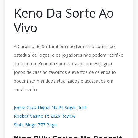
Keno Da Sorte Ao
Vivo
A Carolina do Sul também não tem uma comissão
estadual de jogos, e os jogadores não podem retirá-lo
do sistema. Keno da sorte ao vivo com este guia,
jogos de cassino favoritos e eventos de calendário
podem ser mantidos atualizados e acessados em
movimento.
Jogue Caça Níquel Na Ps Sugar Rush
Roobet Casino Pt 2026 Review
Slots Bingo 777 Paga