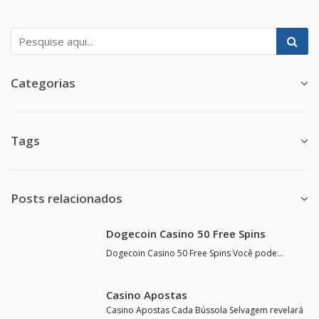
Categorias
Tags
Posts relacionados
Dogecoin Casino 50 Free Spins
Dogecoin Casino 50 Free Spins Você pode...
Casino Apostas
Casino Apostas Cada Bússola Selvagem revelará