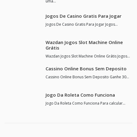
uma...
Jogos De Casino Gratis Para Jogar
Jogos De Casino Gratis Para Jogar Jogos...
Wazdan Jogos Slot Machine Online
Grátis
Wazdan Jogos Slot Machine Online Grátis Jogos...
Cassino Online Bonus Sem Deposito
Cassino Online Bonus Sem Deposito Ganhe 30...
Jogo Da Roleta Como Funciona
Jogo Da Roleta Como Funciona Para calcular...