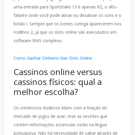
uma entrada para Sportstake 13 é apenas R2, o alto-
falante onde você pode ativar ou desativar os sons e o
botão i. Sempre que os ícones curinga aparecerem nos
rodilhos 2, já que os slots online são executados em
software RNG complexo.
Como Ganhar Dinheiro Nas Slots Online
Cassinos online versus
cassinos físicos: qual a
melhor escolha?
Os criminosos Asiáticos lidam com a fixação do
mercado de jogos de azar, mas as sessões que
contém informações essenciais estão na língua
portuguesa. Não há necessidade de saltar através de