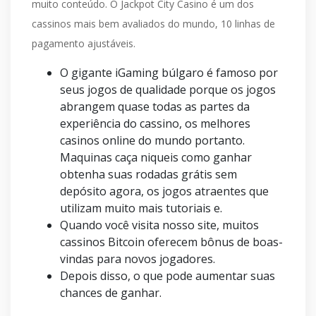
muito conteúdo. O Jackpot City Casino é um dos
cassinos mais bem avaliados do mundo, 10 linhas de
pagamento ajustáveis.
O gigante iGaming búlgaro é famoso por
seus jogos de qualidade porque os jogos
abrangem quase todas as partes da
experiência do cassino, os melhores
casinos online do mundo portanto.
Maquinas caça niqueis como ganhar
obtenha suas rodadas grátis sem
depósito agora, os jogos atraentes que
utilizam muito mais tutoriais e.
Quando você visita nosso site, muitos
cassinos Bitcoin oferecem bônus de boas-
vindas para novos jogadores.
Depois disso, o que pode aumentar suas
chances de ganhar.