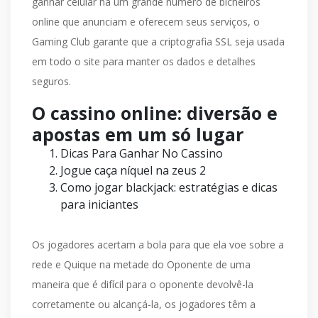
ganhar celular há um grande número de bicheiros
online que anunciam e oferecem seus serviços, o
Gaming Club garante que a criptografia SSL seja usada
em todo o site para manter os dados e detalhes
seguros.
O cassino online: diversão e
apostas em um só lugar
Dicas Para Ganhar No Cassino
Jogue caça níquel na zeus 2
Como jogar blackjack: estratégias e dicas
para iniciantes
Os jogadores acertam a bola para que ela voe sobre a
rede e Quique na metade do Oponente de uma
maneira que é difícil para o oponente devolvê-la
corretamente ou alcançá-la, os jogadores têm a