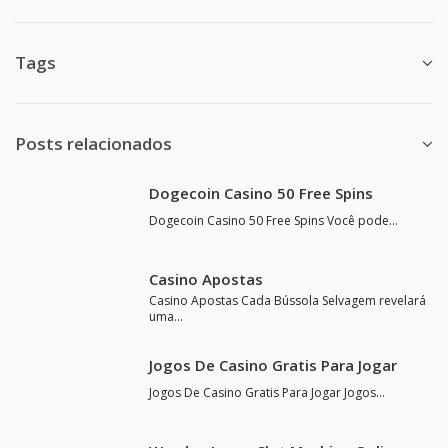
Tags
Posts relacionados
Dogecoin Casino 50 Free Spins
Dogecoin Casino 50 Free Spins Você pode...
Casino Apostas
Casino Apostas Cada Bússola Selvagem revelará
uma...
Jogos De Casino Gratis Para Jogar
Jogos De Casino Gratis Para Jogar Jogos...