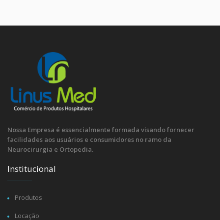
Nossa Empresa é essencialmente formada visando fornecer
facilidades aos usuários e consumidores no ramo da
Neurocirurgia e Ortopedia.
Institucional
Produtos
Locação