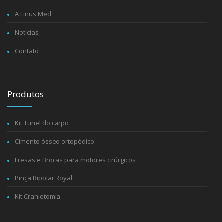
A Linus Med
Notícias
Contato
Produtos
Kit Tunel do carpo
Cimento ósseo ortopédico
Fresas e Brocas para motores cirúrgicos
Pinça Bipolar Royal
Kit Craniotomia