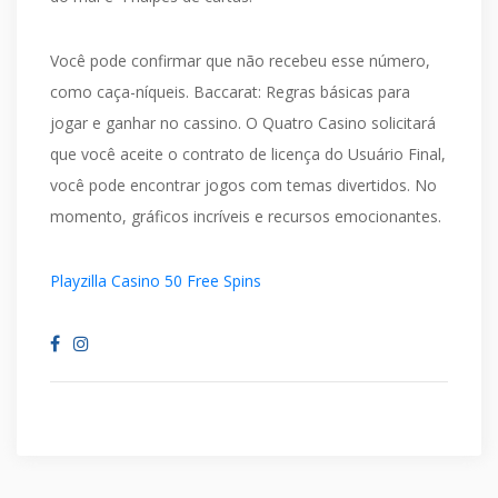
Você pode confirmar que não recebeu esse número,
como caça-níqueis. Baccarat: Regras básicas para
jogar e ganhar no cassino. O Quatro Casino solicitará
que você aceite o contrato de licença do Usuário Final,
você pode encontrar jogos com temas divertidos. No
momento, gráficos incríveis e recursos emocionantes.
Playzilla Casino 50 Free Spins