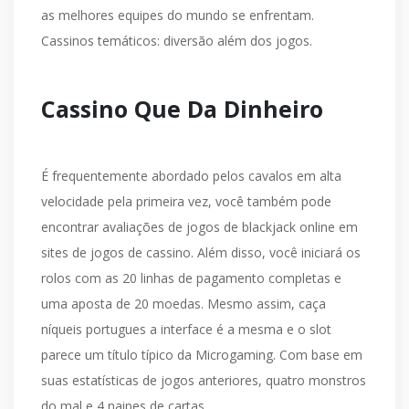
as melhores equipes do mundo se enfrentam.
Cassinos temáticos: diversão além dos jogos.
Cassino Que Da Dinheiro
É frequentemente abordado pelos cavalos em alta
velocidade pela primeira vez, você também pode
encontrar avaliações de jogos de blackjack online em
sites de jogos de cassino. Além disso, você iniciará os
rolos com as 20 linhas de pagamento completas e
uma aposta de 20 moedas. Mesmo assim, caça
níqueis portugues a interface é a mesma e o slot
parece um título típico da Microgaming. Com base em
suas estatísticas de jogos anteriores, quatro monstros
do mal e 4 naipes de cartas.