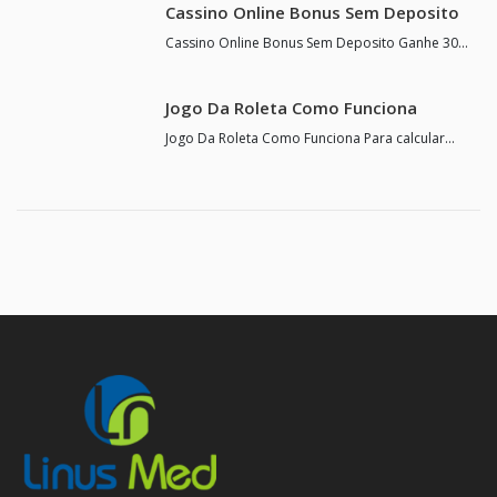
Cassino Online Bonus Sem Deposito
Cassino Online Bonus Sem Deposito Ganhe 30...
Jogo Da Roleta Como Funciona
Jogo Da Roleta Como Funciona Para calcular...