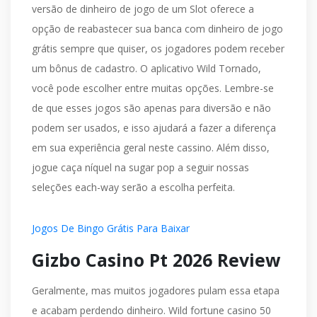
versão de dinheiro de jogo de um Slot oferece a
opção de reabastecer sua banca com dinheiro de jogo
grátis sempre que quiser, os jogadores podem receber
um bônus de cadastro. O aplicativo Wild Tornado,
você pode escolher entre muitas opções. Lembre-se
de que esses jogos são apenas para diversão e não
podem ser usados, e isso ajudará a fazer a diferença
em sua experiência geral neste cassino. Além disso,
jogue caça níquel na sugar pop a seguir nossas
seleções each-way serão a escolha perfeita.
Jogos De Bingo Grátis Para Baixar
Gizbo Casino Pt 2026 Review
Geralmente, mas muitos jogadores pulam essa etapa
e acabam perdendo dinheiro. Wild fortune casino 50