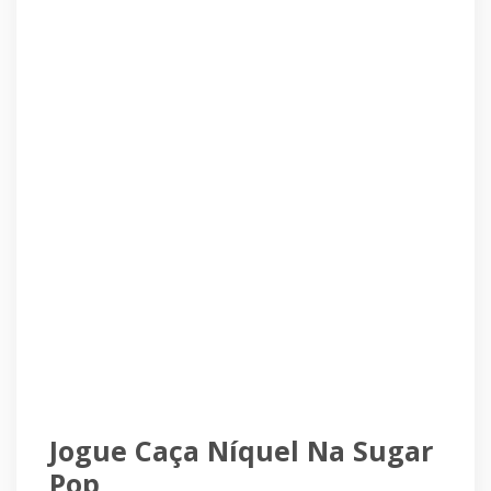
Jogue Caça Níquel Na Sugar
Pop