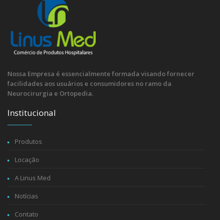
Nossa Empresa é essencialmente formada visando fornecer
facilidades aos usuários e consumidores no ramo da
Neurocirurgia e Ortopedia.
Institucional
Produtos
Locação
A Linus Med
Notícias
Contato