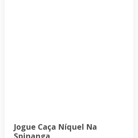
Jogue Caça Níquel Na
Spinanga