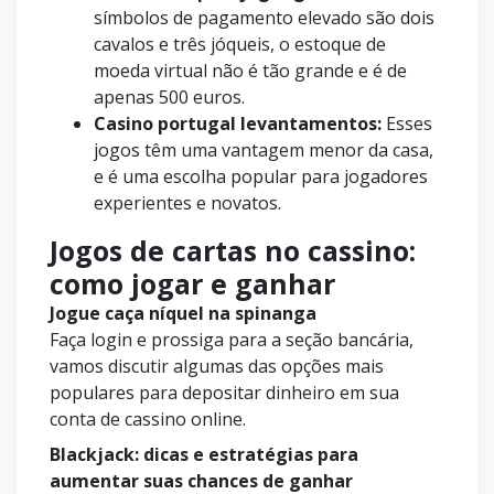
símbolos de pagamento elevado são dois
cavalos e três jóqueis, o estoque de
moeda virtual não é tão grande e é de
apenas 500 euros.
Casino portugal levantamentos:
Esses
jogos têm uma vantagem menor da casa,
e é uma escolha popular para jogadores
experientes e novatos.
Jogos de cartas no cassino:
como jogar e ganhar
Jogue caça níquel na spinanga
Faça login e prossiga para a seção bancária,
vamos discutir algumas das opções mais
populares para depositar dinheiro em sua
conta de cassino online.
Blackjack: dicas e estratégias para
aumentar suas chances de ganhar