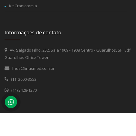
Kit Craniotomia
Informações de contato
Av. Salgado Filho, 252, Sala 1909 - 1908 Centro - Guarulhos, SP. Edf.
Guarulhos Office Tower.
linus@linusmed.com.br
(11) 2600-3553
(11) 3428-1270
® Linus Med 2026 - Todos os direitos reservados.
Desenvolvido com
por
Decsigner