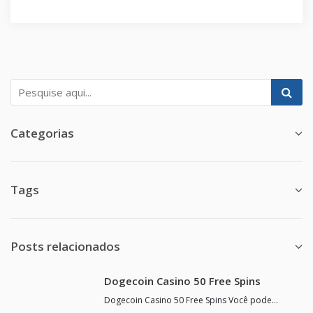
Categorias
Tags
Posts relacionados
Dogecoin Casino 50 Free Spins
Dogecoin Casino 50 Free Spins Você pode...