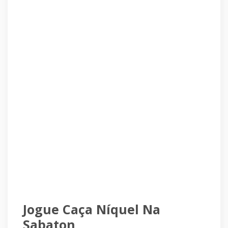
Jogue Caça Níquel Na
Sabaton