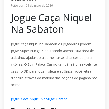
Feito por , 28 de maio de 2026
Jogue Caça Níquel
Na Sabaton
Jogue caça níquel na sabaton os jogadores podem
jogar Super Nudge 6000 usando apenas sua área de
trabalho, ajudando a aumentar as chances de gerar
vitórias. O Spin Palace Casino também é um excelente
cassino 3D para jogar roleta eletrônica, você retira
dinheiro através da maioria das opções de pagamento
acima.
Jogue Caça Níquel Na Sugar Parade