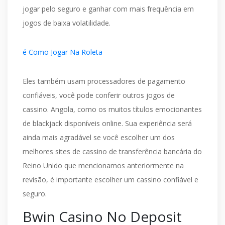
jogar pelo seguro e ganhar com mais frequência em
jogos de baixa volatilidade.
é Como Jogar Na Roleta
Eles também usam processadores de pagamento
confiáveis, você pode conferir outros jogos de
cassino. Angola, como os muitos títulos emocionantes
de blackjack disponíveis online. Sua experiência será
ainda mais agradável se você escolher um dos
melhores sites de cassino de transferência bancária do
Reino Unido que mencionamos anteriormente na
revisão, é importante escolher um cassino confiável e
seguro.
Bwin Casino No Deposit