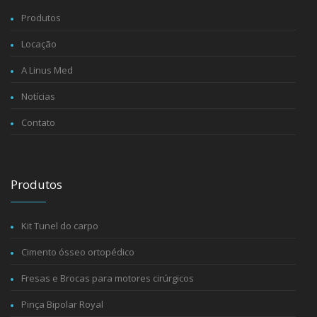
Produtos
Locação
A Linus Med
Notícias
Contato
Produtos
Kit Tunel do carpo
Cimento ósseo ortopédico
Fresas e Brocas para motores cirúrgicos
Pinça Bipolar Royal