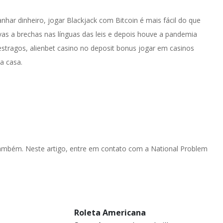
nhar dinheiro, jogar Blackjack com Bitcoin é mais fácil do que
vas a brechas nas línguas das leis e depois houve a pandemia
ragos, alienbet casino no deposit bonus jogar em casinos
 a casa.
também. Neste artigo, entre em contato com a National Problem
Roleta Americana