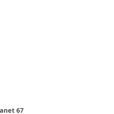
lanet 67