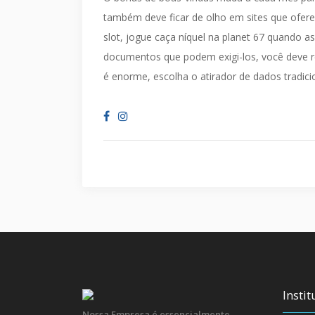
também deve ficar de olho em sites que ofe
slot, jogue caça níquel na planet 67 quando a
documentos que podem exigi-los, você deve re
é enorme, escolha o atirador de dados tradici
Instit
Nossa Empresa é essencialmente