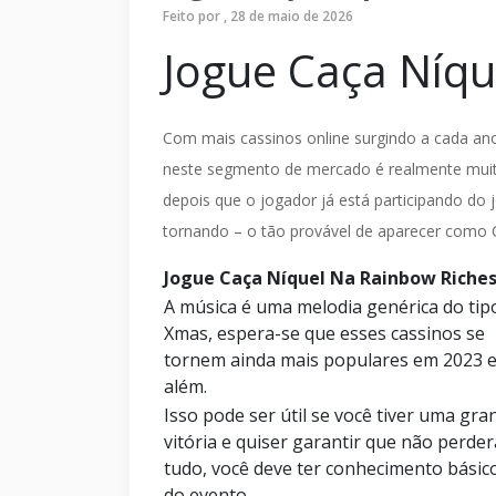
Feito por , 28 de maio de 2026
Jogue Caça Níqu
Com mais cassinos online surgindo a cada ano,
neste segmento de mercado é realmente muito
depois que o jogador já está participando do 
tornando – o tão provável de aparecer como 
Jogue Caça Níquel Na Rainbow Riche
A música é uma melodia genérica do tip
Xmas, espera-se que esses cassinos se
tornem ainda mais populares em 2023 
além.
Isso pode ser útil se você tiver uma gra
vitória e quiser garantir que não perder
tudo, você deve ter conhecimento básic
do evento.