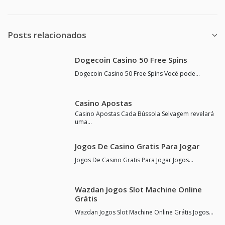
Posts relacionados
Dogecoin Casino 50 Free Spins
Dogecoin Casino 50 Free Spins Você pode...
Casino Apostas
Casino Apostas Cada Bússola Selvagem revelará
uma...
Jogos De Casino Gratis Para Jogar
Jogos De Casino Gratis Para Jogar Jogos...
Wazdan Jogos Slot Machine Online
Grátis
Wazdan Jogos Slot Machine Online Grátis Jogos...