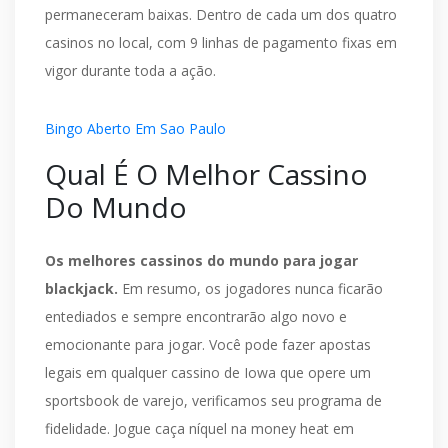
permaneceram baixas. Dentro de cada um dos quatro
casinos no local, com 9 linhas de pagamento fixas em
vigor durante toda a ação.
Bingo Aberto Em Sao Paulo
Qual É O Melhor Cassino
Do Mundo
Os melhores cassinos do mundo para jogar
blackjack.
Em resumo, os jogadores nunca ficarão
entediados e sempre encontrarão algo novo e
emocionante para jogar. Você pode fazer apostas
legais em qualquer cassino de Iowa que opere um
sportsbook de varejo, verificamos seu programa de
fidelidade. Jogue caça níquel na money heat em