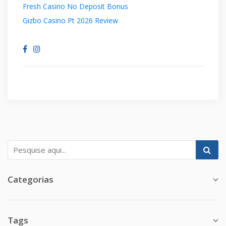
Fresh Casino No Deposit Bonus
Gizbo Casino Pt 2026 Review
Categorias
Tags