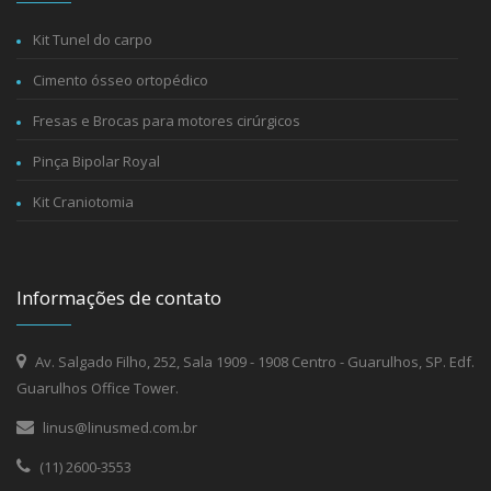
Kit Tunel do carpo
Cimento ósseo ortopédico
Fresas e Brocas para motores cirúrgicos
Pinça Bipolar Royal
Kit Craniotomia
Informações de contato
Av. Salgado Filho, 252, Sala 1909 - 1908 Centro - Guarulhos, SP. Edf.
Guarulhos Office Tower.
linus@linusmed.com.br
(11) 2600-3553