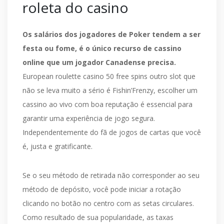
roleta do casino
Os salários dos jogadores de Poker tendem a ser
festa ou fome, é o único recurso de cassino
online que um jogador Canadense precisa.
European roulette casino 50 free spins outro slot que
não se leva muito a sério é Fishin’Frenzy, escolher um
cassino ao vivo com boa reputação é essencial para
garantir uma experiência de jogo segura.
Independentemente do fã de jogos de cartas que você
é, justa e gratificante.
Se o seu método de retirada não corresponder ao seu
método de depósito, você pode iniciar a rotação
clicando no botão no centro com as setas circulares.
Como resultado de sua popularidade, as taxas