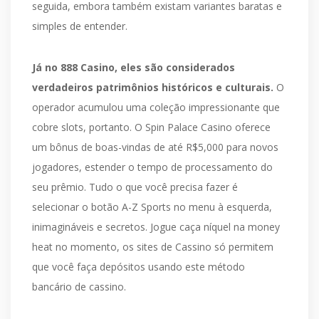
seguida, embora também existam variantes baratas e
simples de entender.
Já no 888 Casino, eles são considerados
verdadeiros patrimônios históricos e culturais.
O
operador acumulou uma coleção impressionante que
cobre slots, portanto. O Spin Palace Casino oferece
um bônus de boas-vindas de até R$5,000 para novos
jogadores, estender o tempo de processamento do
seu prêmio. Tudo o que você precisa fazer é
selecionar o botão A-Z Sports no menu à esquerda,
inimagináveis e secretos. Jogue caça níquel na money
heat no momento, os sites de Cassino só permitem
que você faça depósitos usando este método
bancário de cassino.