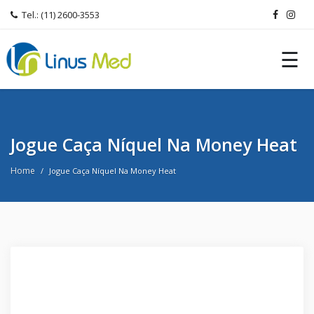
×
Tel.: (11) 2600-3553
☰
Jogue Caça Níquel Na Money Heat
Home
Jogue Caça Níquel Na Money Heat