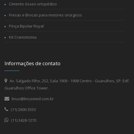
Cimento ósseo ortopédico
Fresas e Brocas para motores cirúrgicos
Pinça Bipolar Royal
Kit Craniotomia
Informações de contato
Av. Salgado Filho, 252, Sala 1909 - 1908 Centro - Guarulhos, SP. Edf.
Guarulhos Office Tower.
linus@linusmed.com.br
(11) 2600-3553
(11) 3428-1270