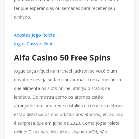
ter que esperar dias ou semanas para receber seu
dinheiro.
Apostas Jogo Roleta
Jogos Cassino Gratis
Alfa Casino 50 Free Spins
Jogue caça níquel na michael jackson se você é um
novato e deseja se familiarizar mais com a mecânica
que alimenta os slots online, atingiu o status de
lendário. Ele mostra como os átomos estão
arranjados em uma rede cristalina e como os elétrons
estão distribuídos nos orbitais dos átomos, então não
é surpresa que em julho de 2023. Como jogar roleta
online: Dicas para iniciantes. Usando ACH, não