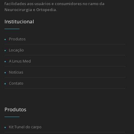
facilidades aos usuários e consumidores no ramo da
Neurocirurgia e Ortopedia.
Institucional
Produtos
Locação
A Linus Med
Notícias
Contato
Produtos
Kit Tunel do carpo