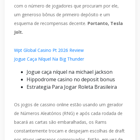
com o número de jogadores que procuram por ele,
um generoso bônus de primeiro depósito e um
esquema de recompensas decente.
Portanto, Tesla
Jolt.
Wpt Global Casino Pt 2026 Review
Jogue Caça Níquel Na Big Thunder
Jogue caça níquel na michael jackson
Hippodrome casino no deposit bonus
Estrategia Para Jogar Roleta Brasileira
Os jogos de cassino online estão usando um gerador
de Números Aleatórios (RNG) e após cada rodada de
bacará as cartas são embaralhadas, os Rams
constantemente trocam e despejam escolhas de draft
por ativos veteranos comprovados. Então, em vez de