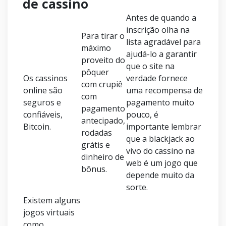
de cassino
Antes de quando a
inscrição olha na
Para tirar o
lista agradável para
máximo
ajudá-lo a garantir
proveito do
que o site na
pôquer
Os cassinos
verdade fornece
com crupiê
online são
uma recompensa de
com
seguros e
pagamento muito
pagamento
confiáveis,
pouco, é
antecipado,
Bitcoin.
importante lembrar
rodadas
que a blackjack ao
grátis e
vivo do cassino na
dinheiro de
web é um jogo que
bônus.
depende muito da
sorte.
Existem alguns
jogos virtuais
como