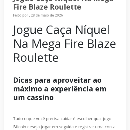
Fire Blaze Roulette
Feito por , 28 de maio de 2026
Jogue Caça Níquel
Na Mega Fire Blaze
Roulette
Dicas para aproveitar ao
máximo a experiência em
um cassino
Tudo o que você precisa cuidar é escolher qual jogo
Bitcoin deseja jogar em seguida e registrar uma conta