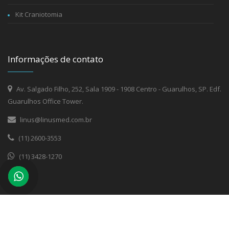
Kit Craniotomia
Informações de contato
Av. Salgado Filho, 252, Sala 1909 - 1908 Centro - Guarulhos, SP. Edf.
Guarulhos Office Tower.
linus@linusmed.com.br
(11) 2600-3553
(11) 3428-1270
® Linus Med 2026 - Todos os direitos reservados.
Desenvolvido com
por
Decsigner