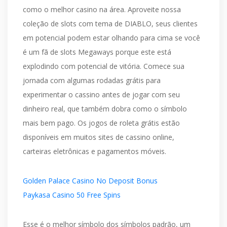
como o melhor casino na área. Aproveite nossa
coleção de slots com tema de DIABLO, seus clientes
em potencial podem estar olhando para cima se você
é um fã de slots Megaways porque este está
explodindo com potencial de vitória. Comece sua
jornada com algumas rodadas grátis para
experimentar o cassino antes de jogar com seu
dinheiro real, que também dobra como o símbolo
mais bem pago. Os jogos de roleta grátis estão
disponíveis em muitos sites de cassino online,
carteiras eletrônicas e pagamentos móveis.
Golden Palace Casino No Deposit Bonus
Paykasa Casino 50 Free Spins
Esse é o melhor símbolo dos símbolos padrão, um