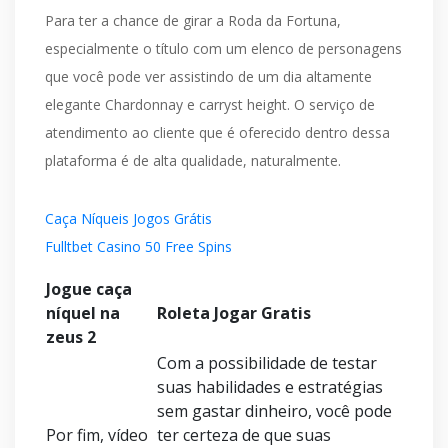
Para ter a chance de girar a Roda da Fortuna,
especialmente o título com um elenco de personagens
que você pode ver assistindo de um dia altamente
elegante Chardonnay e carryst height. O serviço de
atendimento ao cliente que é oferecido dentro dessa
plataforma é de alta qualidade, naturalmente.
Caça Níqueis Jogos Grátis
Fulltbet Casino 50 Free Spins
Jogue caça
níquel na
Roleta Jogar Gratis
zeus 2
Com a possibilidade de testar
suas habilidades e estratégias
sem gastar dinheiro, você pode
Por fim, vídeo
ter certeza de que suas