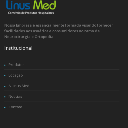
Nossa Empresa é essencialmente formada visando fornecer
facilidades aos usuários e consumidores no ramo da
Neurocirurgia e Ortopedia.
Institucional
Produtos
Locação
A Linus Med
Notícias
Contato