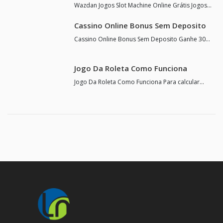
Wazdan Jogos Slot Machine Online Grátis Jogos...
Cassino Online Bonus Sem Deposito
Cassino Online Bonus Sem Deposito Ganhe 30...
Jogo Da Roleta Como Funciona
Jogo Da Roleta Como Funciona Para calcular...