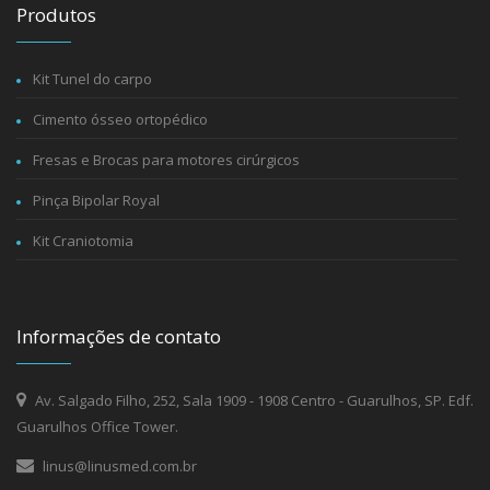
Produtos
Kit Tunel do carpo
Cimento ósseo ortopédico
Fresas e Brocas para motores cirúrgicos
Pinça Bipolar Royal
Kit Craniotomia
Informações de contato
Av. Salgado Filho, 252, Sala 1909 - 1908 Centro - Guarulhos, SP. Edf.
Guarulhos Office Tower.
linus@linusmed.com.br