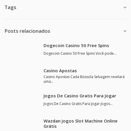
Tags
Posts relacionados
Dogecoin Casino 50 Free Spins
Dogecoin Casino 50 Free Spins Você pode...
Casino Apostas
Casino Apostas Cada Bússola Selvagem revelará
uma...
Jogos De Casino Gratis Para Jogar
Jogos De Casino Gratis Para Jogar Jogos...
Wazdan Jogos Slot Machine Online
Grátis