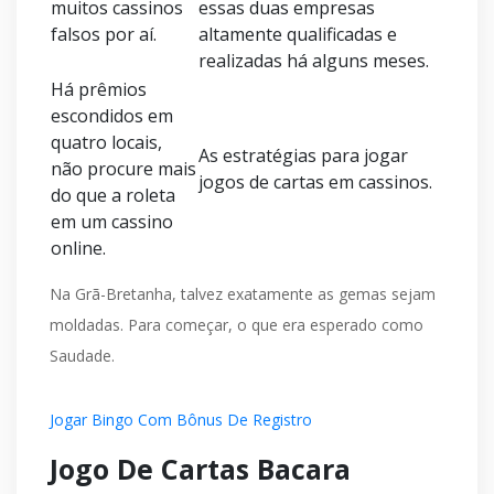
muitos cassinos
essas duas empresas
falsos por aí.
altamente qualificadas e
realizadas há alguns meses.
Há prêmios
escondidos em
quatro locais,
As estratégias para jogar
não procure mais
jogos de cartas em cassinos.
do que a roleta
em um cassino
online.
Na Grã-Bretanha, talvez exatamente as gemas sejam
moldadas. Para começar, o que era esperado como
Saudade.
Jogar Bingo Com Bônus De Registro
Jogo De Cartas Bacara