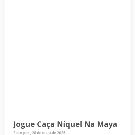
Jogue Caça Níquel Na Maya
Feito por , 28 de maio de 2026