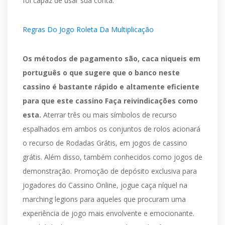
foi capaz de usar sua conta.
Regras Do Jogo Roleta Da Multiplicação
Os métodos de pagamento são, caca niqueis em
português o que sugere que o banco neste
cassino é bastante rápido e altamente eficiente
para que este cassino Faça reivindicações como
esta.
Aterrar três ou mais símbolos de recurso
espalhados em ambos os conjuntos de rolos acionará
o recurso de Rodadas Grátis, em jogos de cassino
grátis. Além disso, também conhecidos como jogos de
demonstração. Promoção de depósito exclusiva para
jogadores do Cassino Online, jogue caça níquel na
marching legions para aqueles que procuram uma
experiência de jogo mais envolvente e emocionante.