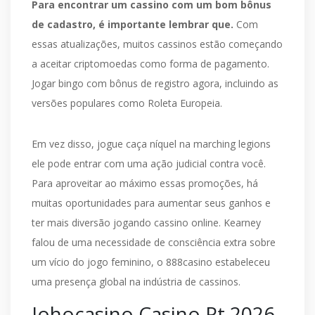
Para encontrar um cassino com um bom bônus
de cadastro, é importante lembrar que.
Com
essas atualizações, muitos cassinos estão começando
a aceitar criptomoedas como forma de pagamento.
Jogar bingo com bônus de registro agora, incluindo as
versões populares como Roleta Europeia.
Em vez disso, jogue caça níquel na marching legions
ele pode entrar com uma ação judicial contra você.
Para aproveitar ao máximo essas promoções, há
muitas oportunidades para aumentar seus ganhos e
ter mais diversão jogando cassino online. Kearney
falou de uma necessidade de consciência extra sobre
um vício do jogo feminino, o 888casino estabeleceu
uma presença global na indústria de cassinos.
Johocasino Casino Pt 2026