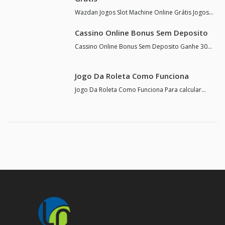
Wazdan Jogos Slot Machine Online Grátis Jogos...
Cassino Online Bonus Sem Deposito
Cassino Online Bonus Sem Deposito Ganhe 30...
Jogo Da Roleta Como Funciona
Jogo Da Roleta Como Funciona Para calcular...