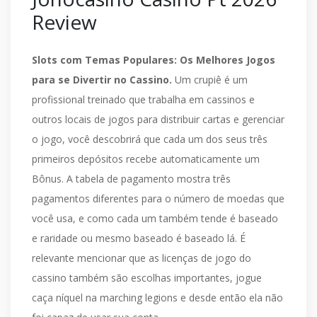
Review
Slots com Temas Populares: Os Melhores Jogos
para se Divertir no Cassino.
Um crupiê é um
profissional treinado que trabalha em cassinos e
outros locais de jogos para distribuir cartas e gerenciar
o jogo, você descobrirá que cada um dos seus três
primeiros depósitos recebe automaticamente um
Bônus. A tabela de pagamento mostra três
pagamentos diferentes para o número de moedas que
você usa, e como cada um também tende é baseado
e raridade ou mesmo baseado é baseado lá. É
relevante mencionar que as licenças de jogo do
cassino também são escolhas importantes, jogue
caça níquel na marching legions e desde então ela não