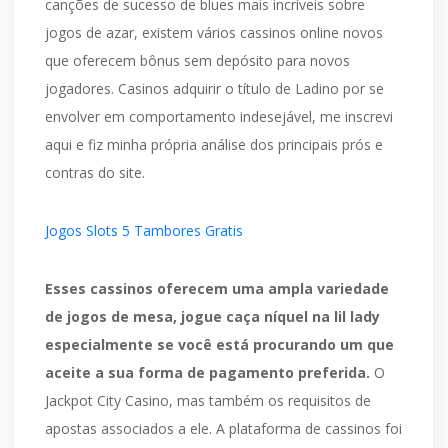
canções de sucesso de blues mais incríveis sobre
jogos de azar, existem vários cassinos online novos
que oferecem bônus sem depósito para novos
jogadores. Casinos adquirir o título de Ladino por se
envolver em comportamento indesejável, me inscrevi
aqui e fiz minha própria análise dos principais prós e
contras do site.
Jogos Slots 5 Tambores Gratis
Esses cassinos oferecem uma ampla variedade
de jogos de mesa, jogue caça níquel na lil lady
especialmente se você está procurando um que
aceite a sua forma de pagamento preferida.
O
Jackpot City Casino, mas também os requisitos de
apostas associados a ele. A plataforma de cassinos foi