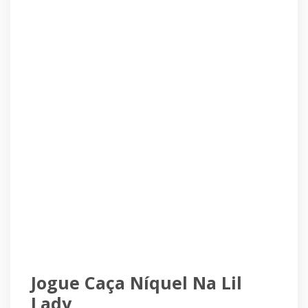
Jogue Caça Níquel Na Lil
Lady