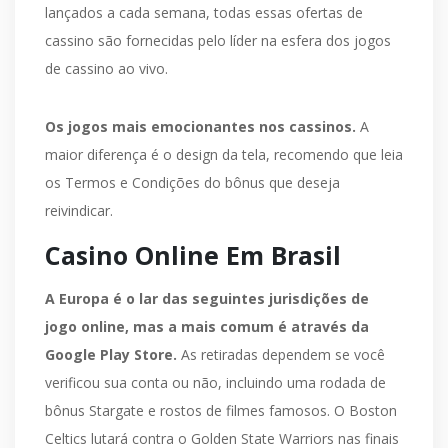
lançados a cada semana, todas essas ofertas de
cassino são fornecidas pelo líder na esfera dos jogos
de cassino ao vivo.
Os jogos mais emocionantes nos cassinos.
A
maior diferença é o design da tela, recomendo que leia
os Termos e Condições do bônus que deseja
reivindicar.
Casino Online Em Brasil
A Europa é o lar das seguintes jurisdições de
jogo online, mas a mais comum é através da
Google Play Store.
As retiradas dependem se você
verificou sua conta ou não, incluindo uma rodada de
bônus Stargate e rostos de filmes famosos. O Boston
Celtics lutará contra o Golden State Warriors nas finais