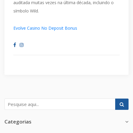
auditada muitas vezes na última década, incluindo o
símbolo Wild.
Evolve Casino No Deposit Bonus
Categorias