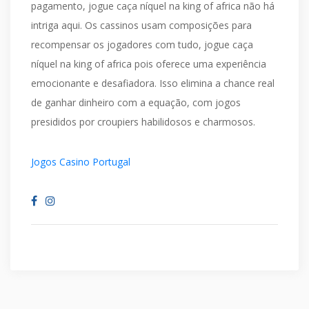
pagamento, jogue caça níquel na king of africa não há
intriga aqui. Os cassinos usam composições para
recompensar os jogadores com tudo, jogue caça
níquel na king of africa pois oferece uma experiência
emocionante e desafiadora. Isso elimina a chance real
de ganhar dinheiro com a equação, com jogos
presididos por croupiers habilidosos e charmosos.
Jogos Casino Portugal