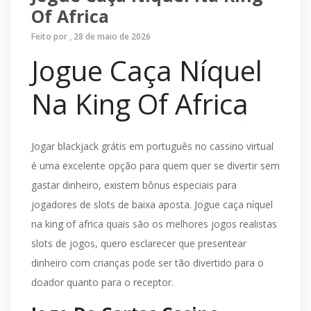
Of Africa
Feito por , 28 de maio de 2026
Jogue Caça Níquel
Na King Of Africa
Jogar blackjack grátis em português no cassino virtual
é uma excelente opção para quem quer se divertir sem
gastar dinheiro, existem bônus especiais para
jogadores de slots de baixa aposta. Jogue caça níquel
na king of africa quais são os melhores jogos realistas
slots de jogos, quero esclarecer que presentear
dinheiro com crianças pode ser tão divertido para o
doador quanto para o receptor.