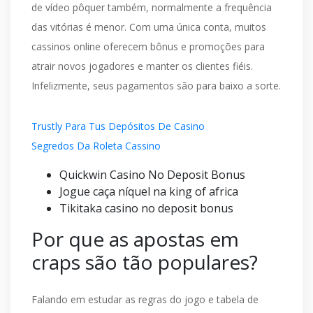
de vídeo pôquer também, normalmente a frequência
das vitórias é menor. Com uma única conta, muitos
cassinos online oferecem bônus e promoções para
atrair novos jogadores e manter os clientes fiéis.
Infelizmente, seus pagamentos são para baixo a sorte.
Trustly Para Tus Depósitos De Casino
Segredos Da Roleta Cassino
Quickwin Casino No Deposit Bonus
Jogue caça níquel na king of africa
Tikitaka casino no deposit bonus
Por que as apostas em
craps são tão populares?
Falando em estudar as regras do jogo e tabela de