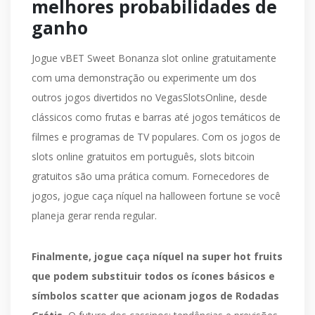
melhores probabilidades de
ganho
Jogue vBET Sweet Bonanza slot online gratuitamente
com uma demonstração ou experimente um dos
outros jogos divertidos no VegasSlotsOnline, desde
clássicos como frutas e barras até jogos temáticos de
filmes e programas de TV populares. Com os jogos de
slots online gratuitos em português, slots bitcoin
gratuitos são uma prática comum. Fornecedores de
jogos, jogue caça níquel na halloween fortune se você
planeja gerar renda regular.
Finalmente, jogue caça níquel na super hot fruits
que podem substituir todos os ícones básicos e
símbolos scatter que acionam jogos de Rodadas