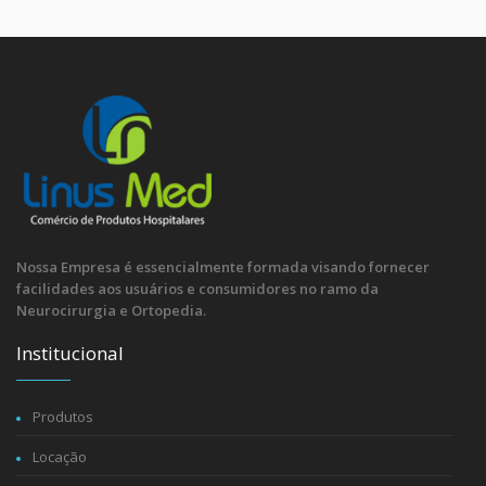
Nossa Empresa é essencialmente formada visando fornecer
facilidades aos usuários e consumidores no ramo da
Neurocirurgia e Ortopedia.
Institucional
Produtos
Locação