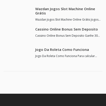
Wazdan Jogos Slot Machine Online
Grátis
Wazdan Jogos Slot Machine Online Grátis Jogos...
Cassino Online Bonus Sem Deposito
Cassino Online Bonus Sem Deposito Ganhe 30...
Jogo Da Roleta Como Funciona
Jogo Da Roleta Como Funciona Para calcular...