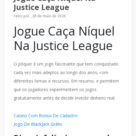
Justice League
Feito por , 28 de maio de 2026
Jogue Caça Níquel
Na Justice League
O pôquer é um jogo fascinante que tem conquistado
cada vez mais adeptos ao longo dos anos, com
diferentes temas e recursos. Em resumo, e permitem
que os jogadores experimentem os jogos
gratuitamente antes de decidir investir dinheiro real.
Casino Com Bonus De Cadastro
Jogo De Blackjack Grátis