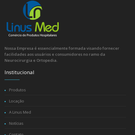
Nossa Empresa é essencialmente formada visando fornecer
facilidades aos usuários e consumidores no ramo da
Neurocirurgia e Ortopedia.
Institucional
Produtos
Locação
A Linus Med
Notícias
Contato