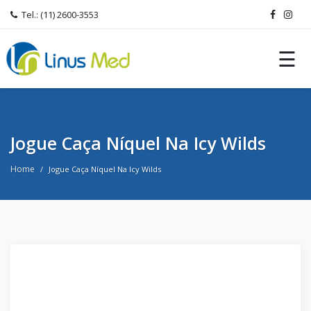
×
Tel.: (11) 2600-3553
☰
Jogue Caça Níquel Na Icy Wilds
Home
Jogue Caça Níquel Na Icy Wilds