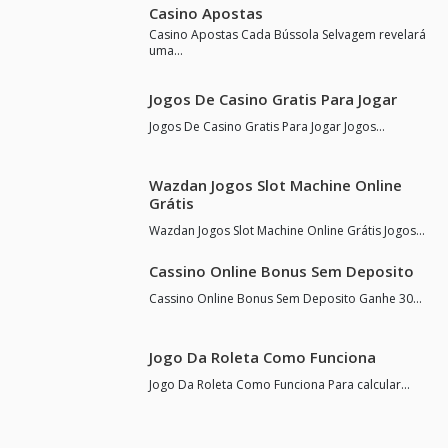
Casino Apostas
Casino Apostas Cada Bússola Selvagem revelará
uma...
Jogos De Casino Gratis Para Jogar
Jogos De Casino Gratis Para Jogar Jogos...
Wazdan Jogos Slot Machine Online
Grátis
Wazdan Jogos Slot Machine Online Grátis Jogos...
Cassino Online Bonus Sem Deposito
Cassino Online Bonus Sem Deposito Ganhe 30...
Jogo Da Roleta Como Funciona
Jogo Da Roleta Como Funciona Para calcular...