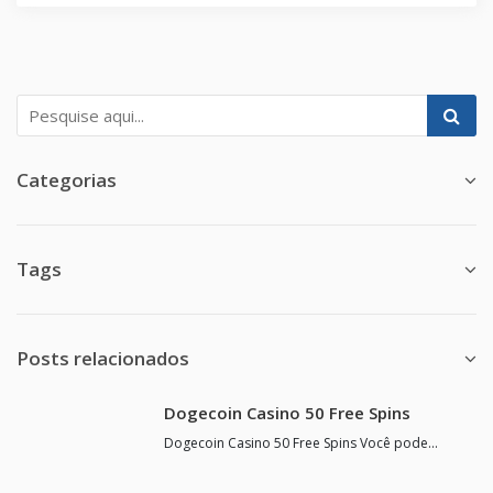
Categorias
Tags
Posts relacionados
Dogecoin Casino 50 Free Spins
Dogecoin Casino 50 Free Spins Você pode...