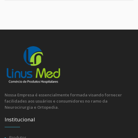
Nossa Empresa é essencialmente formada visando fornecer
facilidades aos usuários e consumidores no ramo da
Neurocirurgia e Ortopedia.
Institucional
Produtos