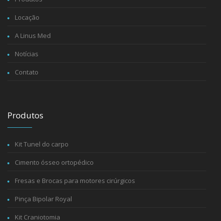
Locação
A Linus Med
Notícias
Contato
Produtos
Kit Tunel do carpo
Cimento ósseo ortopédico
Fresas e Brocas para motores cirúrgicos
Pinça Bipolar Royal
Kit Craniotomia