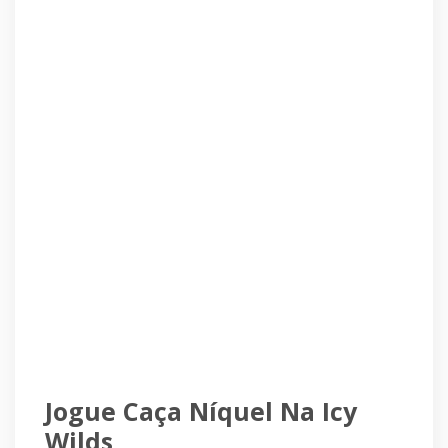
Jogue Caça Níquel Na Icy
Wilds