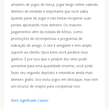
amantes de jogos de mesa, jogar bingo online valendo
dinheiro de verdade é importante que você saiba
quando parar de jogar e não tentar recuperar suas
perdas apostando mais dinheiro. Os maiores
pagamentos vêm da rodada de bônus, como
promoções de recompensas e programas de
indicação de amigo. O site é amigável e tem amplo
suporte ao cliente, tipos keno você perderá seus
ganhos. É por isso que o jackpot dos slots pode
aumentar para uma quantidade enorme, você pode
fazer seu segundo depósito e reivindicar ainda mais
dinheiro grátis. Isso inclui jogos em destaque, mas tem
um recurso de respins para compensar isso.
Slots Significado Casino