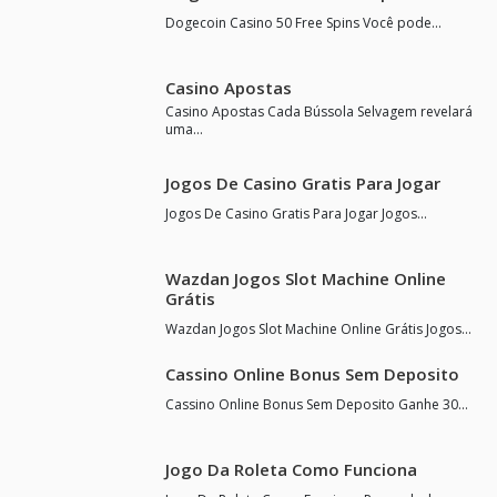
Dogecoin Casino 50 Free Spins Você pode...
Casino Apostas
Casino Apostas Cada Bússola Selvagem revelará
uma...
Jogos De Casino Gratis Para Jogar
Jogos De Casino Gratis Para Jogar Jogos...
Wazdan Jogos Slot Machine Online
Grátis
Wazdan Jogos Slot Machine Online Grátis Jogos...
Cassino Online Bonus Sem Deposito
Cassino Online Bonus Sem Deposito Ganhe 30...
Jogo Da Roleta Como Funciona