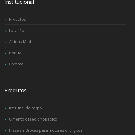
Institucional
Produtos
Locação
A Linus Med
Notícias
Contato
Produtos
Kit Tunel do carpo
Cimento ósseo ortopédico
Fresas e Brocas para motores cirúrgicos