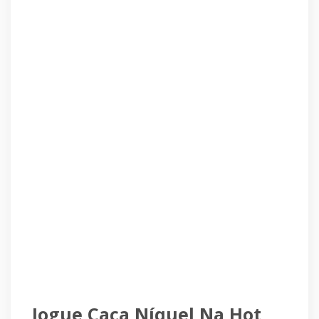
Jogue Caça Níquel Na Hot