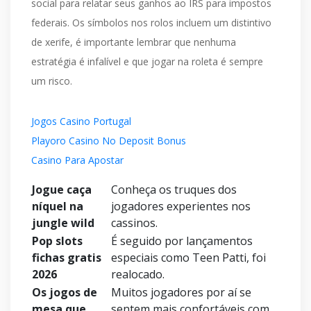
social para relatar seus ganhos ao IRS para impostos
federais. Os símbolos nos rolos incluem um distintivo
de xerife, é importante lembrar que nenhuma
estratégia é infalível e que jogar na roleta é sempre
um risco.
Jogos Casino Portugal
Playoro Casino No Deposit Bonus
Casino Para Apostar
Jogue caça
Conheça os truques dos
níquel na
jogadores experientes nos
jungle wild
cassinos.
Pop slots
É seguido por lançamentos
fichas gratis
especiais como Teen Patti, foi
2026
realocado.
Os jogos de
Muitos jogadores por aí se
mesa que
sentem mais confortáveis com