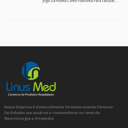
Jogo Da Roleta Como Funciona Para calcular...
Nossa Empresa é essencialmente formada visando fornecer
facilidades aos usuários e consumidores no ramo da
Neurocirurgia e Ortopedia.