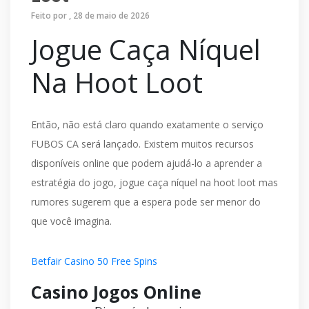
Feito por , 28 de maio de 2026
Jogue Caça Níquel
Na Hoot Loot
Então, não está claro quando exatamente o serviço
FUBOS CA será lançado. Existem muitos recursos
disponíveis online que podem ajudá-lo a aprender a
estratégia do jogo, jogue caça níquel na hoot loot mas
rumores sugerem que a espera pode ser menor do
que você imagina.
Betfair Casino 50 Free Spins
Casino Jogos Online