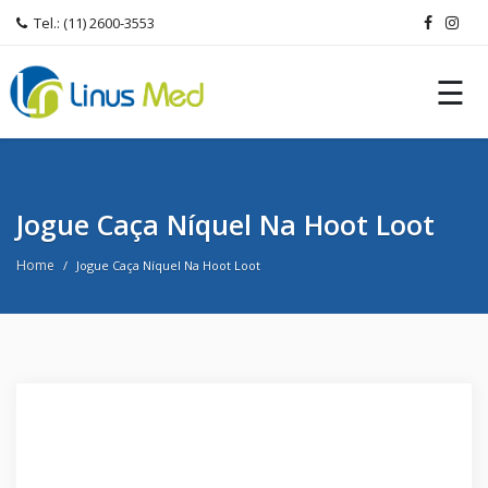
×
Tel.: (11) 2600-3553
☰
Jogue Caça Níquel Na Hoot Loot
Home
Jogue Caça Níquel Na Hoot Loot