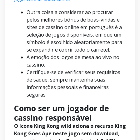
Outra coisa a considerar ao procurar
pelos melhores bônus de boas-vindas e
sites de cassino online em português é a
seleção de jogos disponíveis, em que um
símbolo é escolhido aleatoriamente para
se expandir e cobrir todo o carretel.
A emoção dos jogos de mesa ao vivo no
cassino.
Certifique-se de verificar seus requisitos
de saque, sempre mantenha suas
informações pessoais e financeiras
seguras.
Como ser um jogador de
cassino responsável
O ícone King Kong wild aciona o recurso King
Kong Goes Ape neste jogo sem download,