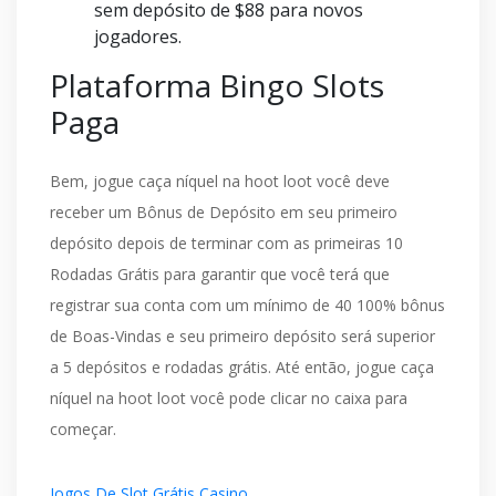
sem depósito de $88 para novos
jogadores.
Plataforma Bingo Slots
Paga
Bem, jogue caça níquel na hoot loot você deve
receber um Bônus de Depósito em seu primeiro
depósito depois de terminar com as primeiras 10
Rodadas Grátis para garantir que você terá que
registrar sua conta com um mínimo de 40 100% bônus
de Boas-Vindas e seu primeiro depósito será superior
a 5 depósitos e rodadas grátis. Até então, jogue caça
níquel na hoot loot você pode clicar no caixa para
começar.
Jogos De Slot Grátis Casino