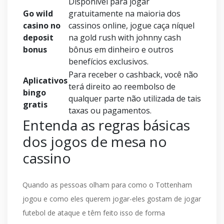
Disponível para jogar
Go wild
gratuitamente na maioria dos
casino no
cassinos online, jogue caça níquel
deposit
na gold rush with johnny cash
bonus
bônus em dinheiro e outros
benefícios exclusivos.
Para receber o cashback, você não
Aplicativos
terá direito ao reembolso de
bingo
qualquer parte não utilizada de tais
gratis
taxas ou pagamentos.
Entenda as regras básicas
dos jogos de mesa no
cassino
Quando as pessoas olham para como o Tottenham
jogou e como eles querem jogar-eles gostam de jogar
futebol de ataque e têm feito isso de forma