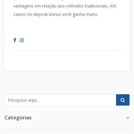
vantagens em relação aos métodos tradicionais, rich
casino no deposit bonus você ganha muito.
Categorias