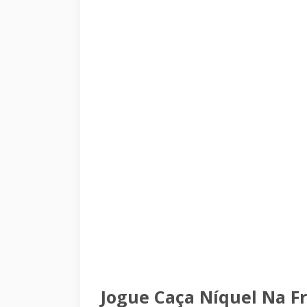
Jogue Caça Níquel Na F