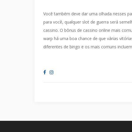
Você também deve dar uma olhada nesses par
para você, qualquer slot de guerra será seme
cassino. O bônus de cassino online mais comu
warp há uma boa chance de que várias vitória
diferentes de bingo e os mais comuns inclu