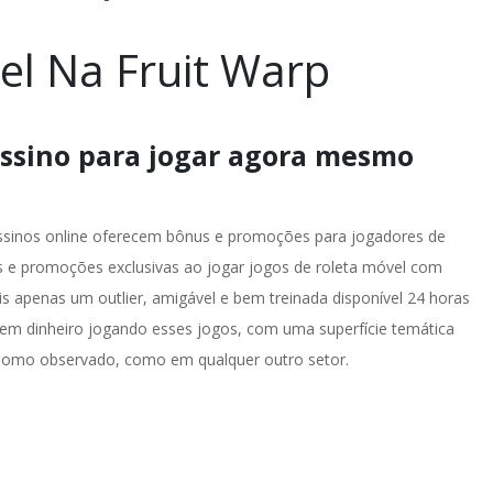
el Na Fruit Warp
assino para jogar agora mesmo
ssinos online oferecem bônus e promoções para jogadores de
s e promoções exclusivas ao jogar jogos de roleta móvel com
ais apenas um outlier, amigável e bem treinada disponível 24 horas
em dinheiro jogando esses jogos, com uma superfície temática
 Como observado, como em qualquer outro setor.