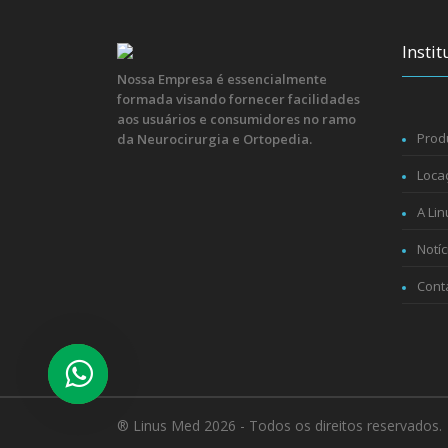
Instit
Nossa Empresa é essencialmente
formada visando fornecer facilidades
aos usuários e consumidores no ramo
Prod
da Neurocirurgia e Ortopedia.
Loca
A Li
Notíc
Cont
® Linus Med 2026 - Todos os direitos reservados.