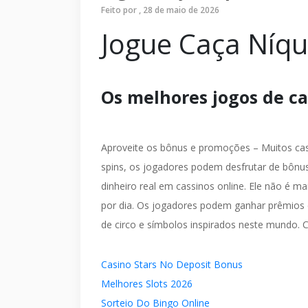
Feito por , 28 de maio de 2026
Jogue Caça Níqu
Os melhores jogos de c
Aproveite os bônus e promoções – Muitos ca
spins, os jogadores podem desfrutar de bônu
dinheiro real em cassinos online. Ele não é m
por dia. Os jogadores podem ganhar prêmios 
de circo e símbolos inspirados neste mundo.
Casino Stars No Deposit Bonus
Melhores Slots 2026
Sorteio Do Bingo Online