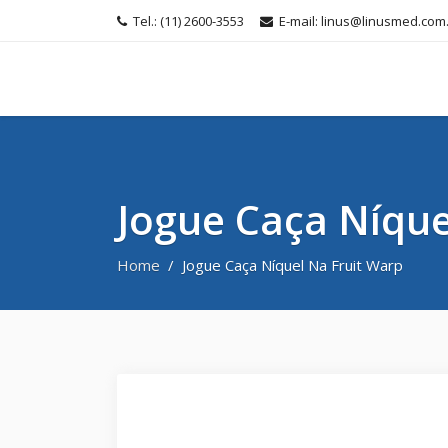
Tel.: (11) 2600-3553
E-mail: linus@linusmed.com
Jogue Caça Níque
Home
Jogue Caça Níquel Na Fruit Warp