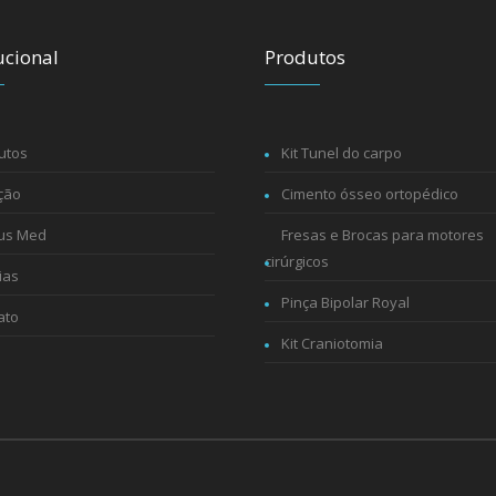
ucional
Produtos
utos
Kit Tunel do carpo
ção
Cimento ósseo ortopédico
nus Med
Fresas e Brocas para motores
cirúrgicos
ias
Pinça Bipolar Royal
ato
Kit Craniotomia