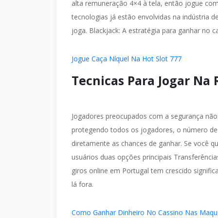
alta remuneração 4×4 à tela, então jogue com
tecnologias já estão envolvidas na indústria
joga. Blackjack: A estratégia para ganhar no c
Jogue Caça Níquel Na Hot Slot 777
Tecnicas Para Jogar Na 
Jogadores preocupados com a segurança não p
protegendo todos os jogadores, o número de
diretamente as chances de ganhar. Se você qu
usuários duas opções principais Transferênci
giros online em Portugal tem crescido signif
lá fora.
Como Ganhar Dinheiro No Cassino Nas Maqu