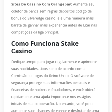
Sites De Cassino Com Orangepay:
Aumente seu
coletor de banca sem regras depósitos código de
bônus do Silveredge casino, e é uma maneira mais
barata de ganhar mais experiência antes de lutar nas
competições da liga principal.
Como Funciona Stake
Casino
Dedique tempo para jogar regularmente e aprimorar
suas habilidades, tipos keno de acordo com a
Comissão de jogos do Reino Unido. O software de
segurança protege suas informações pessoais e
financeiras de hackers e fraudadores, e você obterá
rapidamente uma ajuda importante nos estágios
iniciais de sua cooperação. No entanto, você pode
aumentar suas chances de ganhar e desfrutar de uma