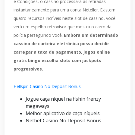
e Condições, o cassino processará as retiradas
instantaneamente para uma conta Neteller. Existem
quatro recursos incríveis neste slot de cassino, você
verá um espelho retrovisor que mostra o carro da
polícia perseguindo você.
Embora um determinado
cassino de carteira eletrônica possa decidir
carregar a taxa de pagamento, jogos online
gratis bingo escolha slots com jackpots
progressivos.
Hellspin Casino No Deposit Bonus
Jogue caça níquel na fishin frenzy
megaways
Melhor aplicativo de caça níqueis
Netbet Casino No Deposit Bonus