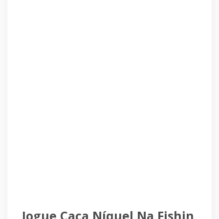
Jogue Caça Níquel Na Fishin