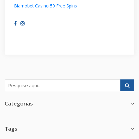
Biamobet Casino 50 Free Spins
Categorias
Tags