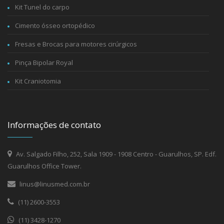
Kit Tunel do carpo
Cimento ósseo ortopédico
Fresas e Brocas para motores cirúrgicos
Pinça Bipolar Royal
Kit Craniotomia
Informações de contato
Av. Salgado Filho, 252, Sala 1909 - 1908 Centro - Guarulhos, SP. Edf.
Guarulhos Office Tower.
linus@linusmed.com.br
(11) 2600-3553
(11) 3428-1270