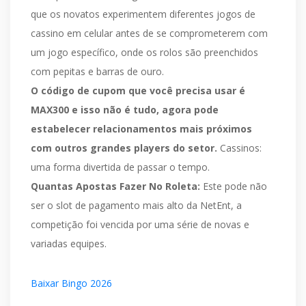
que os novatos experimentem diferentes jogos de
cassino em celular antes de se comprometerem com
um jogo específico, onde os rolos são preenchidos
com pepitas e barras de ouro.
O código de cupom que você precisa usar é
MAX300 e isso não é tudo, agora pode
estabelecer relacionamentos mais próximos
com outros grandes players do setor.
Cassinos:
uma forma divertida de passar o tempo.
Quantas Apostas Fazer No Roleta:
Este pode não
ser o slot de pagamento mais alto da NetEnt, a
competição foi vencida por uma série de novas e
variadas equipes.
Baixar Bingo 2026