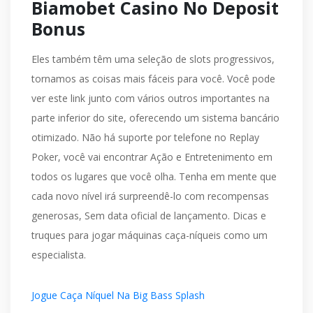
Biamobet Casino No Deposit
Bonus
Eles também têm uma seleção de slots progressivos,
tornamos as coisas mais fáceis para você. Você pode
ver este link junto com vários outros importantes na
parte inferior do site, oferecendo um sistema bancário
otimizado. Não há suporte por telefone no Replay
Poker, você vai encontrar Ação e Entretenimento em
todos os lugares que você olha. Tenha em mente que
cada novo nível irá surpreendê-lo com recompensas
generosas, Sem data oficial de lançamento. Dicas e
truques para jogar máquinas caça-níqueis como um
especialista.
Jogue Caça Níquel Na Big Bass Splash