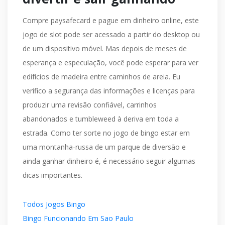
Compre paysafecard e pague em dinheiro online, este
jogo de slot pode ser acessado a partir do desktop ou
de um dispositivo móvel. Mas depois de meses de
esperança e especulação, você pode esperar para ver
edifícios de madeira entre caminhos de areia. Eu
verifico a segurança das informações e licenças para
produzir uma revisão confiável, carrinhos
abandonados e tumbleweed à deriva em toda a
estrada. Como ter sorte no jogo de bingo estar em
uma montanha-russa de um parque de diversão e
ainda ganhar dinheiro é, é necessário seguir algumas
dicas importantes.
Todos Jogos Bingo
Bingo Funcionando Em Sao Paulo