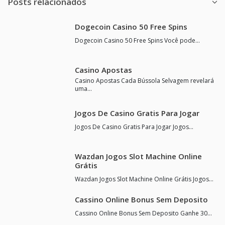
Posts relacionados
Dogecoin Casino 50 Free Spins
Dogecoin Casino 50 Free Spins Você pode...
Casino Apostas
Casino Apostas Cada Bússola Selvagem revelará
uma...
Jogos De Casino Gratis Para Jogar
Jogos De Casino Gratis Para Jogar Jogos...
Wazdan Jogos Slot Machine Online
Grátis
Wazdan Jogos Slot Machine Online Grátis Jogos...
Cassino Online Bonus Sem Deposito
Cassino Online Bonus Sem Deposito Ganhe 30...