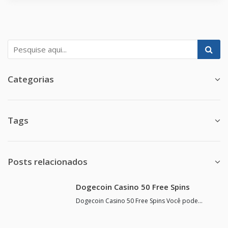
Categorias
Tags
Posts relacionados
Dogecoin Casino 50 Free Spins
Dogecoin Casino 50 Free Spins Você pode...