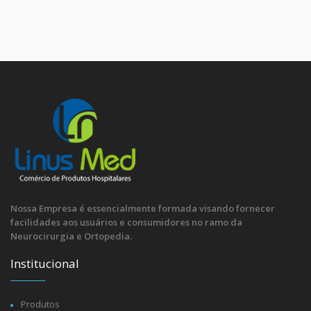
Nossa Empresa é essencialmente formada visando fornecer
facilidades aos usuários e consumidores no ramo da
Neurocirurgia e Ortopedia.
Institucional
Produtos