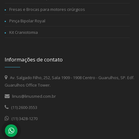
Fresas e Brocas para motores cirúrgicos
Pinça Bipolar Royal
Kit Craniotomia
Informações de contato
Av. Salgado Filho, 252, Sala 1909 - 1908 Centro - Guarulhos, SP. Edf.
Guarulhos Office Tower.
linus@linusmed.com.br
(11) 2600-3553
(11) 3428-1270