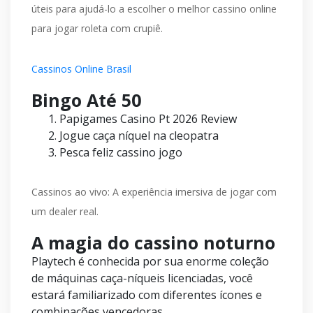
úteis para ajudá-lo a escolher o melhor cassino online
para jogar roleta com crupiê.
Cassinos Online Brasil
Bingo Até 50
Papigames Casino Pt 2026 Review
Jogue caça níquel na cleopatra
Pesca feliz cassino jogo
Cassinos ao vivo: A experiência imersiva de jogar com
um dealer real.
A magia do cassino noturno
Playtech é conhecida por sua enorme coleção
de máquinas caça-níqueis licenciadas, você
estará familiarizado com diferentes ícones e
combinações vencedoras.