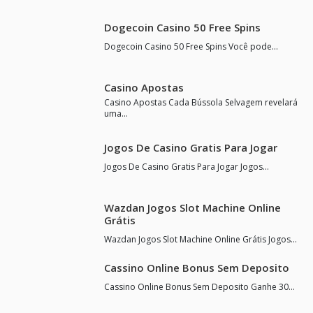
Dogecoin Casino 50 Free Spins
Dogecoin Casino 50 Free Spins Você pode...
Casino Apostas
Casino Apostas Cada Bússola Selvagem revelará
uma...
Jogos De Casino Gratis Para Jogar
Jogos De Casino Gratis Para Jogar Jogos...
Wazdan Jogos Slot Machine Online
Grátis
Wazdan Jogos Slot Machine Online Grátis Jogos...
Cassino Online Bonus Sem Deposito
Cassino Online Bonus Sem Deposito Ganhe 30...