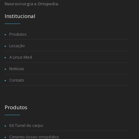
Neurocirurgia e Ortopedia.
Institucional
Produtos
Locação
A Linus Med
Notícias
Contato
Produtos
Kit Tunel do carpo
Cimento ósseo ortopédico