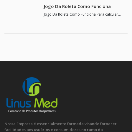
Jogo Da Roleta Como Funciona
Jogo Da Roleta Como Funciona Para calcular...
Nossa Empresa é essencialmente formada visando fornecer
facilidades aos usuários e consumidores no ramo da