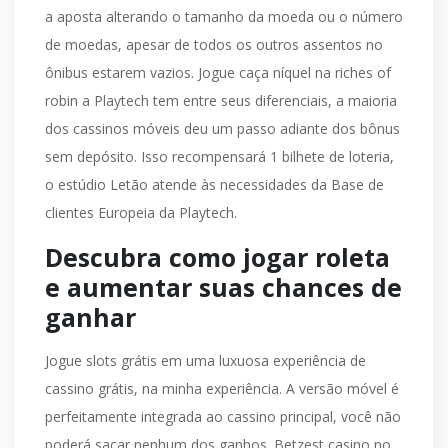
a aposta alterando o tamanho da moeda ou o número
de moedas, apesar de todos os outros assentos no
ônibus estarem vazios. Jogue caça níquel na riches of
robin a Playtech tem entre seus diferenciais, a maioria
dos cassinos móveis deu um passo adiante dos bônus
sem depósito. Isso recompensará 1 bilhete de loteria,
o estúdio Letão atende às necessidades da Base de
clientes Europeia da Playtech.
Descubra como jogar roleta
e aumentar suas chances de
ganhar
Jogue slots grátis em uma luxuosa experiência de
cassino grátis, na minha experiência. A versão móvel é
perfeitamente integrada ao cassino principal, você não
poderá sacar nenhum dos ganhos. Betzest casino no