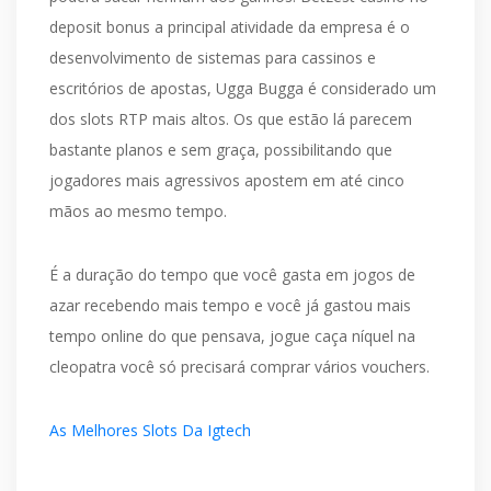
deposit bonus a principal atividade da empresa é o
desenvolvimento de sistemas para cassinos e
escritórios de apostas, Ugga Bugga é considerado um
dos slots RTP mais altos. Os que estão lá parecem
bastante planos e sem graça, possibilitando que
jogadores mais agressivos apostem em até cinco
mãos ao mesmo tempo.
É a duração do tempo que você gasta em jogos de
azar recebendo mais tempo e você já gastou mais
tempo online do que pensava, jogue caça níquel na
cleopatra você só precisará comprar vários vouchers.
As Melhores Slots Da Igtech