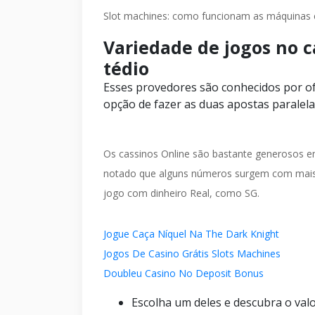
Slot machines: como funcionam as máquinas c
Variedade de jogos no 
tédio
Esses provedores são conhecidos por of
opção de fazer as duas apostas paralela
Os cassinos Online são bastante generosos em 
notado que alguns números surgem com mais 
jogo com dinheiro Real, como SG.
Jogue Caça Níquel Na The Dark Knight
Jogos De Casino Grátis Slots Machines
Doubleu Casino No Deposit Bonus
Escolha um deles e descubra o val