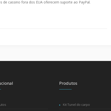
tes de cassino fora dos EUA oferecem suporte ao PayPal.
ucional
Produtos
utos
Kit Tunel do carpo