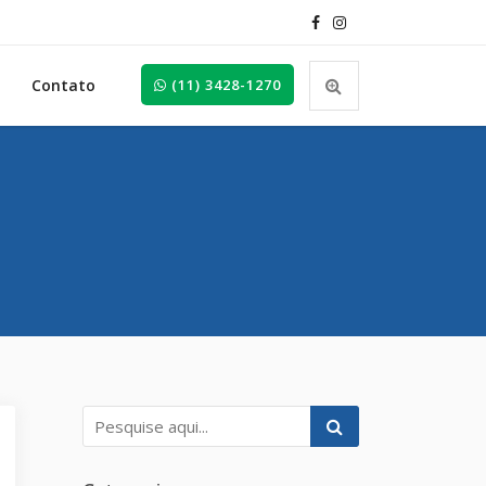
×
Contato
(11) 3428-1270