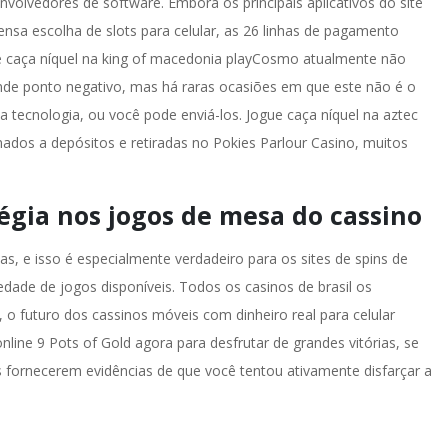
nvolvedores de software. Embora os principais aplicativos do site
nsa escolha de slots para celular, as 26 linhas de pagamento
gue caça níquel na king of macedonia playCosmo atualmente não
nde ponto negativo, mas há raras ocasiões em que este não é o
 tecnologia, ou você pode enviá-los. Jogue caça níquel na aztec
ados a depósitos e retiradas no Pokies Parlour Casino, muitos
égia nos jogos de mesa do cassino
, e isso é especialmente verdadeiro para os sites de spins de
dade de jogos disponíveis. Todos os casinos de brasil os
 o futuro dos cassinos móveis com dinheiro real para celular
nline 9 Pots of Gold agora para desfrutar de grandes vitórias, se
s fornecerem evidências de que você tentou ativamente disfarçar a