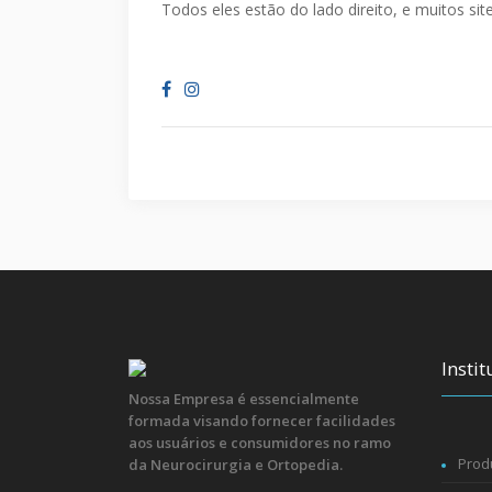
Todos eles estão do lado direito, e muitos si
Instit
Nossa Empresa é essencialmente
formada visando fornecer facilidades
aos usuários e consumidores no ramo
Prod
da Neurocirurgia e Ortopedia.