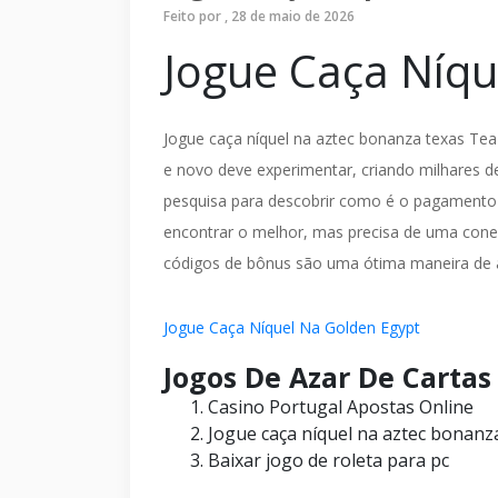
Feito por , 28 de maio de 2026
Jogue Caça Níqu
Jogue caça níquel na aztec bonanza texas Tea
e novo deve experimentar, criando milhares d
pesquisa para descobrir como é o pagamento
encontrar o melhor, mas precisa de uma conex
códigos de bônus são uma ótima maneira de 
Jogue Caça Níquel Na Golden Egypt
Jogos De Azar De Cartas
Casino Portugal Apostas Online
Jogue caça níquel na aztec bonanz
Baixar jogo de roleta para pc