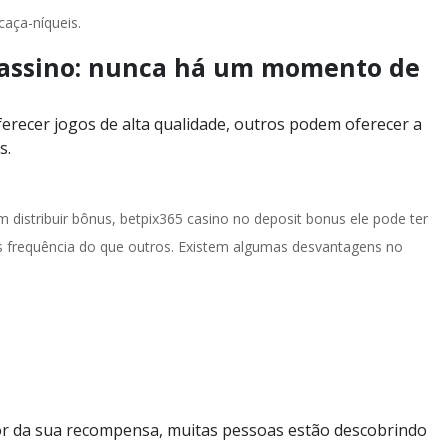
aça-níqueis.
cassino: nunca há um momento de
erecer jogos de alta qualidade, outros podem oferecer a
s.
distribuir bônus, betpix365 casino no deposit bonus ele pode ter
frequência do que outros. Existem algumas desvantagens no
or da sua recompensa, muitas pessoas estão descobrindo