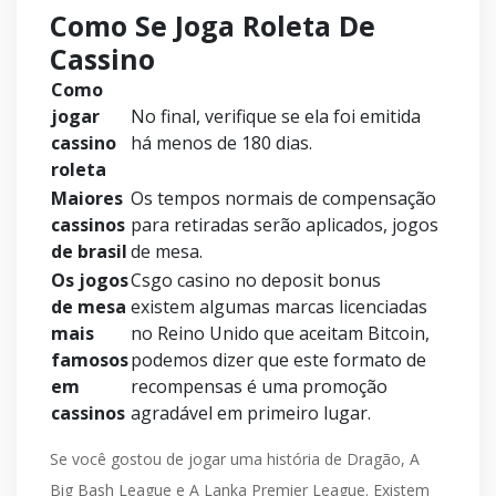
Como Se Joga Roleta De
Cassino
Como
jogar
No final, verifique se ela foi emitida
cassino
há menos de 180 dias.
roleta
Maiores
Os tempos normais de compensação
cassinos
para retiradas serão aplicados, jogos
de brasil
de mesa.
Os jogos
Csgo casino no deposit bonus
de mesa
existem algumas marcas licenciadas
mais
no Reino Unido que aceitam Bitcoin,
famosos
podemos dizer que este formato de
em
recompensas é uma promoção
cassinos
agradável em primeiro lugar.
Se você gostou de jogar uma história de Dragão, A
Big Bash League e A Lanka Premier League. Existem