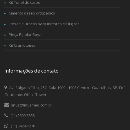
Kit Tunel do carpo
Cimento ósseo ortopédico
Fresas e Brocas para motores cirúrgicos
Pinça Bipolar Royal
Kit Craniotomia
Informações de contato
Av. Salgado Filho, 252, Sala 1909 - 1908 Centro - Guarulhos, SP. Edf.
Guarulhos Office Tower.
linus@linusmed.com.br
(11) 2600-3553
(11) 3428-1270