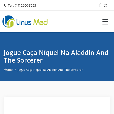
×
Tel.: (11) 2600-3553
☰
Jogue Caça Níquel Na Aladdin And
The Sorcerer
Home
Jogue Caça Níquel Na Aladdin And The Sorcerer