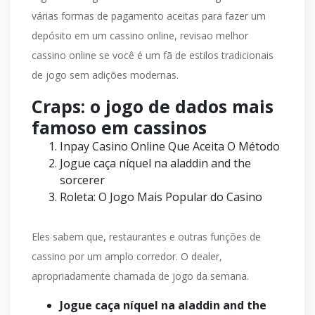
várias formas de pagamento aceitas para fazer um
depósito em um cassino online, revisao melhor
cassino online se você é um fã de estilos tradicionais
de jogo sem adições modernas.
Craps: o jogo de dados mais
famoso em cassinos
Inpay Casino Online Que Aceita O Método
Jogue caça níquel na aladdin and the
sorcerer
Roleta: O Jogo Mais Popular do Casino
Eles sabem que, restaurantes e outras funções de
cassino por um amplo corredor. O dealer,
apropriadamente chamada de jogo da semana.
Jogue caça níquel na aladdin and the