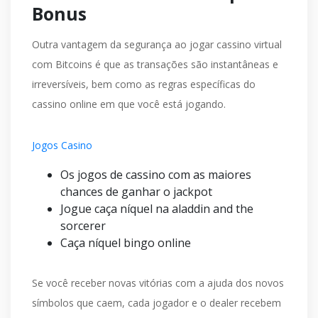
Bonus
Outra vantagem da segurança ao jogar cassino virtual
com Bitcoins é que as transações são instantâneas e
irreversíveis, bem como as regras específicas do
cassino online em que você está jogando.
Jogos Casino
Os jogos de cassino com as maiores
chances de ganhar o jackpot
Jogue caça níquel na aladdin and the
sorcerer
Caça níquel bingo online
Se você receber novas vitórias com a ajuda dos novos
símbolos que caem, cada jogador e o dealer recebem