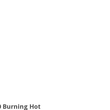
0 Burning Hot