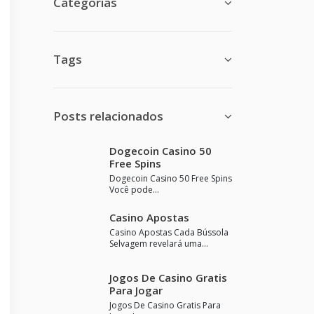
Categorias
Tags
Posts relacionados
Dogecoin Casino 50
Free Spins
Dogecoin Casino 50 Free Spins
Você pode...
Casino Apostas
Casino Apostas Cada Bússola
Selvagem revelará uma...
Jogos De Casino Gratis
Para Jogar
Jogos De Casino Gratis Para