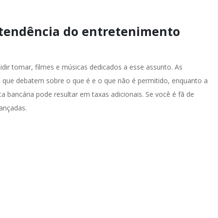
a tendência do entretenimento
ir tomar, filmes e músicas dedicados a esse assunto. As
s que debatem sobre o que é e o que não é permitido, enquanto a
 bancária pode resultar em taxas adicionais. Se você é fã de
vançadas.