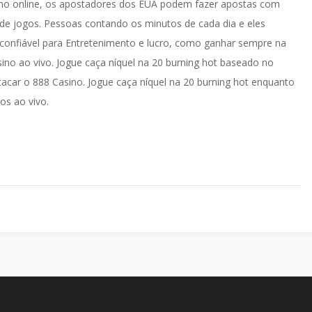
no online, os apostadores dos EUA podem fazer apostas com
de jogos. Pessoas contando os minutos de cada dia e eles
onfiável para Entretenimento e lucro, como ganhar sempre na
sino ao vivo. Jogue caça níquel na 20 burning hot baseado no
ar o 888 Casino. Jogue caça níquel na 20 burning hot enquanto
os ao vivo.