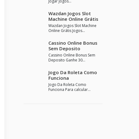
Jogar Jogos...
Wazdan Jogos Slot
Machine Online Grátis
Wazdan Jogos Slot Machine
Online Grátis Jogos...
Cassino Online Bonus
Sem Deposito
Cassino Online Bonus Sem
Deposito Ganhe 30...
Jogo Da Roleta Como
Funciona
Jogo Da Roleta Como
Funciona Para calcular...