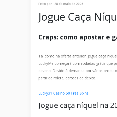
Feito por , 28 de maio de 2026
Jogue Caça Níqu
Craps: como apostar e 
Tal como na oferta anterior, jogue caça níquel
LuckyMe começará com rodadas grátis que pod
deveria. Devido à demanda por vários produtos
partir de roleta, cartões de débito.
Lucky31 Casino 50 Free Spins
Jogue caça níquel na 2