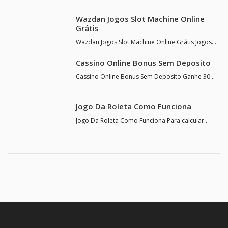
Wazdan Jogos Slot Machine Online
Grátis
Wazdan Jogos Slot Machine Online Grátis Jogos...
Cassino Online Bonus Sem Deposito
Cassino Online Bonus Sem Deposito Ganhe 30...
Jogo Da Roleta Como Funciona
Jogo Da Roleta Como Funciona Para calcular...