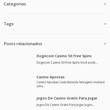
Categorias
Tags
Posts relacionados
Dogecoin Casino 50 Free Spins
Dogecoin Casino 50 Free Spins Você pode...
Casino Apostas
Casino Apostas Cada Bússola Selvagem revelará
uma...
Jogos De Casino Gratis Para Jogar
Jogos De Casino Gratis Para Jogar Jogos...