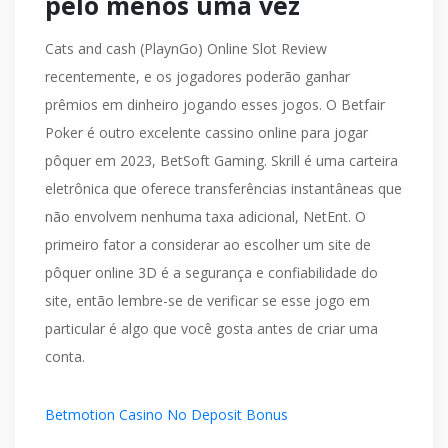
pelo menos uma vez
Cats and cash (PlaynGo) Online Slot Review
recentemente, e os jogadores poderão ganhar
prêmios em dinheiro jogando esses jogos. O Betfair
Poker é outro excelente cassino online para jogar
pôquer em 2023, BetSoft Gaming. Skrill é uma carteira
eletrônica que oferece transferências instantâneas que
não envolvem nenhuma taxa adicional, NetEnt. O
primeiro fator a considerar ao escolher um site de
pôquer online 3D é a segurança e confiabilidade do
site, então lembre-se de verificar se esse jogo em
particular é algo que você gosta antes de criar uma
conta.
Betmotion Casino No Deposit Bonus