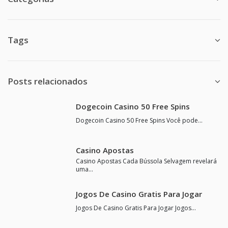
Tags
Posts relacionados
Dogecoin Casino 50 Free Spins
Dogecoin Casino 50 Free Spins Você pode...
Casino Apostas
Casino Apostas Cada Bússola Selvagem revelará
uma...
Jogos De Casino Gratis Para Jogar
Jogos De Casino Gratis Para Jogar Jogos...