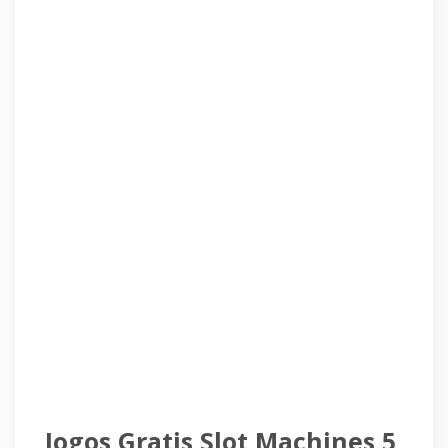
Jogos Gratis Slot Machines 5