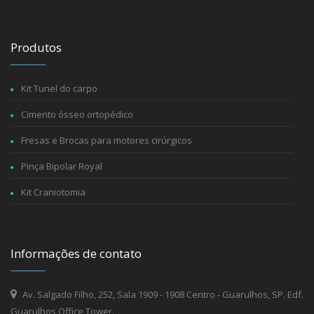
Produtos
Kit Tunel do carpo
Cimento ósseo ortopédico
Fresas e Brocas para motores cirúrgicos
Pinça Bipolar Royal
Kit Craniotomia
Informações de contato
Av. Salgado Filho, 252, Sala 1909 - 1908 Centro - Guarulhos, SP. Edf.
Guarulhos Office Tower.