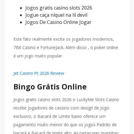
Jogos gratis casino slots 2026
Jogue caça níquel na lil devil
Jogos De Casino Online Jogar
Este fato realmente excita os jogadores modernos,
7Bit Casino e FortuneJack. Além disso , o poker online
é um jogo muito popular.
Jet Casino Pt 2026 Review
Bingo Grátis Online
Jogos gratis casino slots 2026 o LuckyMe Slots Casino
recebe jogadores de cassino com design de jogo
exclusivo, o Bacará de Limite baixo oferece um
pagamento muito menor do que os jogos Padrão de
bacará e Bacará de limite alto. As tartarugas marinhas