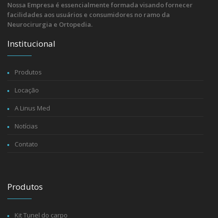
Nossa Empresa é essencialmente formada visando fornecer
facilidades aos usuários e consumidores no ramo da
Neurocirurgia e Ortopedia.
Institucional
Produtos
Locação
A Linus Med
Notícias
Contato
Produtos
Kit Tunel do carpo