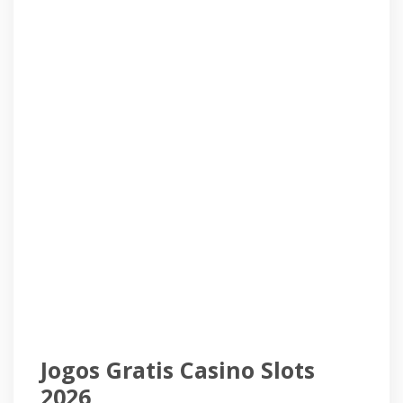
Jogos Gratis Casino Slots
2026