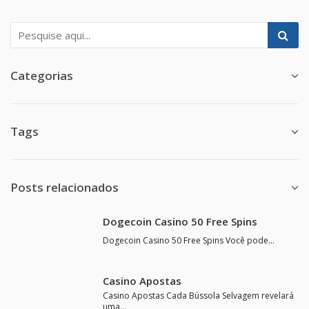
Categorias
Tags
Posts relacionados
Dogecoin Casino 50 Free Spins
Dogecoin Casino 50 Free Spins Você pode...
Casino Apostas
Casino Apostas Cada Bússola Selvagem revelará
uma...