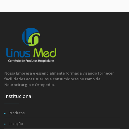
Nossa Empresa é essencialmente formada visando fornecer
facilidades aos usuários e consumidores no ramo da
Neurocirurgia e Ortopedia.
Institucional
Produtos
Locação