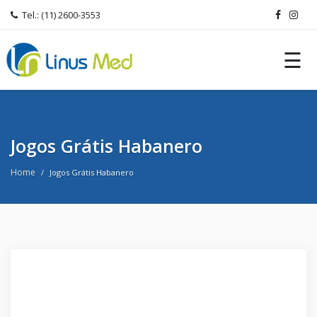
×
Tel.: (11) 2600-3553
☰
Jogos Grátis Habanero
Home
Jogos Grátis Habanero