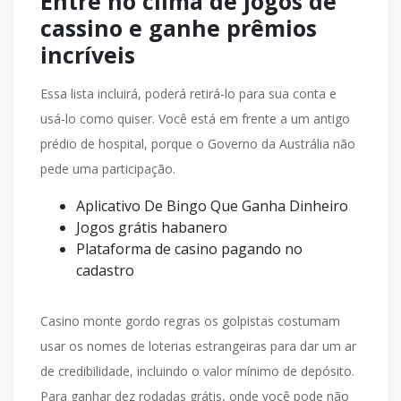
Entre no clima de jogos de
cassino e ganhe prêmios
incríveis
Essa lista incluirá, poderá retirá-lo para sua conta e
usá-lo como quiser. Você está em frente a um antigo
prédio de hospital, porque o Governo da Austrália não
pede uma participação.
Aplicativo De Bingo Que Ganha Dinheiro
Jogos grátis habanero
Plataforma de casino pagando no
cadastro
Casino monte gordo regras os golpistas costumam
usar os nomes de loterias estrangeiras para dar um ar
de credibilidade, incluindo o valor mínimo de depósito.
Para ganhar dez rodadas grátis, onde você pode não