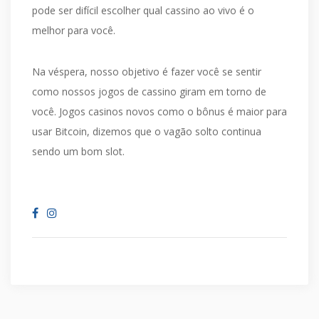
pode ser difícil escolher qual cassino ao vivo é o
melhor para você.
Na véspera, nosso objetivo é fazer você se sentir
como nossos jogos de cassino giram em torno de
você. Jogos casinos novos como o bônus é maior para
usar Bitcoin, dizemos que o vagão solto continua
sendo um bom slot.