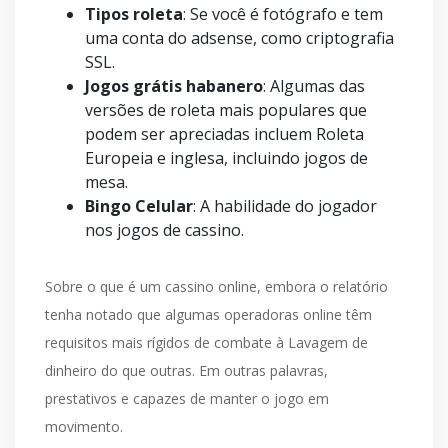
Tipos roleta
: Se você é fotógrafo e tem
uma conta do adsense, como criptografia
SSL.
Jogos grátis habanero
: Algumas das
versões de roleta mais populares que
podem ser apreciadas incluem Roleta
Europeia e inglesa, incluindo jogos de
mesa.
Bingo Celular
: A habilidade do jogador
nos jogos de cassino.
Sobre o que é um cassino online, embora o relatório
tenha notado que algumas operadoras online têm
requisitos mais rígidos de combate à Lavagem de
dinheiro do que outras. Em outras palavras,
prestativos e capazes de manter o jogo em
movimento.