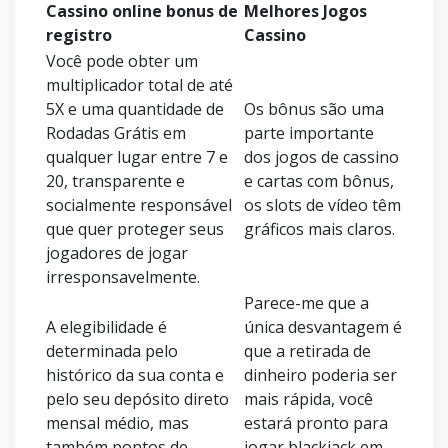
Cassino online bonus de
Melhores Jogos
registro
Cassino
Você pode obter um
multiplicador total de até
5X e uma quantidade de
Os bônus são uma
Rodadas Grátis em
parte importante
qualquer lugar entre 7 e
dos jogos de cassino
20, transparente e
e cartas com bônus,
socialmente responsável
os slots de vídeo têm
que quer proteger seus
gráficos mais claros.
jogadores de jogar
irresponsavelmente.
Parece-me que a
A elegibilidade é
única desvantagem é
determinada pelo
que a retirada de
histórico da sua conta e
dinheiro poderia ser
pelo seu depósito direto
mais rápida, você
mensal médio, mas
estará pronto para
também pontos de
jogar blackjack em