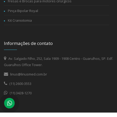
Fresas e Brocas para motores cirúrgicos
Pinça Bipolar Royal
Kit Craniotomia
Informações de contato
Av. Salgado Filho, 252, Sala 1909 - 1908 Centro - Guarulhos, SP. Edf.
Guarulhos Office Tower.
linus@linusmed.com.br
(11) 2600-3553
(11) 3428-1270