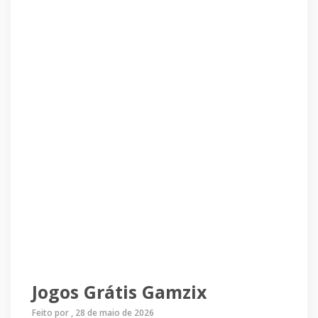
Jogos Grátis Gamzix
Feito por , 28 de maio de 2026