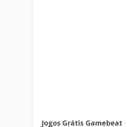
Jogos Grátis Gamebeat