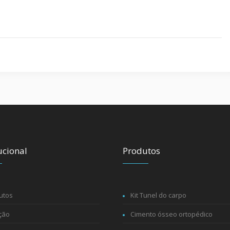
ucional
Produtos
utos
Kit Tunel do carpo
ção
Cimento ósseo ortopédico