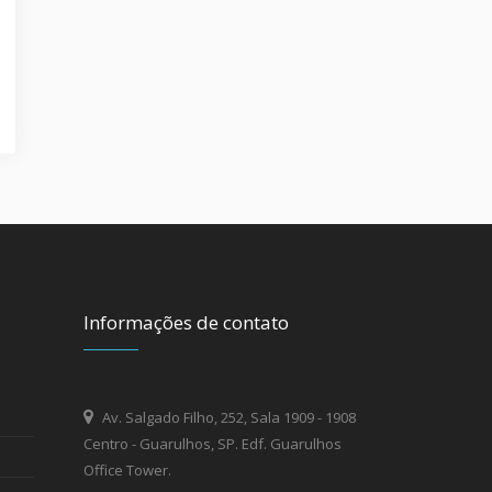
Informações de contato
Av. Salgado Filho, 252, Sala 1909 - 1908
Centro - Guarulhos, SP. Edf. Guarulhos
Office Tower.