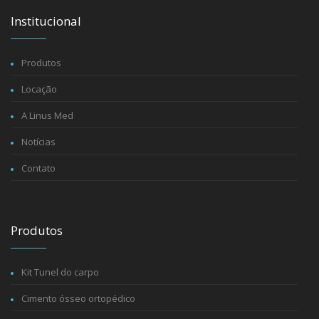
Institucional
Produtos
Locação
A Linus Med
Notícias
Contato
Produtos
Kit Tunel do carpo
Cimento ósseo ortopédico