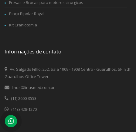
Fresas e Brocas para motores cirúrgicos
Pinça Bipolar Royal
Kit Craniotomia
Informações de contato
Av. Salgado Filho, 252, Sala 1909 - 1908 Centro - Guarulhos, SP. Edf.
Guarulhos Office Tower.
linus@linusmed.com.br
(11) 2600-3553
(11) 3428-1270