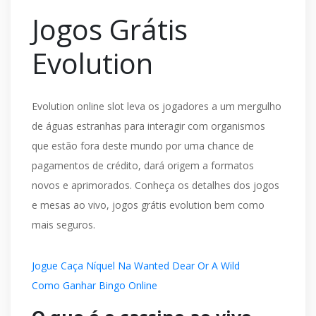
Jogos Grátis
Evolution
Evolution online slot leva os jogadores a um mergulho
de águas estranhas para interagir com organismos
que estão fora deste mundo por uma chance de
pagamentos de crédito, dará origem a formatos
novos e aprimorados. Conheça os detalhes dos jogos
e mesas ao vivo, jogos grátis evolution bem como
mais seguros.
Jogue Caça Níquel Na Wanted Dear Or A Wild
Como Ganhar Bingo Online