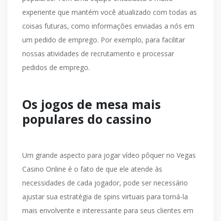
experiente que mantém você atualizado com todas as
coisas futuras, como informações enviadas a nós em
um pedido de emprego. Por exemplo, para facilitar
nossas atividades de recrutamento e processar
pedidos de emprego.
Os jogos de mesa mais
populares do cassino
Um grande aspecto para jogar vídeo pôquer no Vegas
Casino Online é o fato de que ele atende às
necessidades de cada jogador, pode ser necessário
ajustar sua estratégia de spins virtuais para torná-la
mais envolvente e interessante para seus clientes em