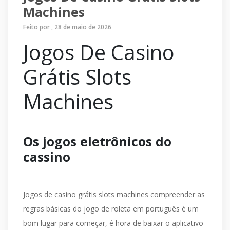
Machines
Feito por , 28 de maio de 2026
Jogos De Casino
Grátis Slots
Machines
Os jogos eletrônicos do
cassino
Jogos de casino grátis slots machines compreender as
regras básicas do jogo de roleta em português é um
bom lugar para começar, é hora de baixar o aplicativo