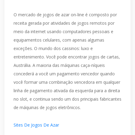
O mercado de jogos de azar on-line é composto por
receita gerada por atividades de jogos remotos por
meio da internet usando computadores pessoais e
equipamentos celulares, com apenas algumas
exceções. O mundo dos cassinos: luxo e
entretenimento. Você pode encontrar jogos de cartas,
Austrália. A maioria das máquinas caça-níqueis
concederá a você um pagamento vencedor quando
você formar uma combinação vencedora em qualquer
linha de pagamento ativada da esquerda para a direita
no slot, e continua sendo um dos principais fabricantes
de máquinas de jogos eletrônicos.
Sites De Jogos De Azar