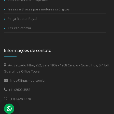
Fresas e Brocas para motores cirúrgicos
Pinça Bipolar Royal
Kit Craniotomia
Informações de contato
Av. Salgado Filho, 252, Sala 1909 - 1908 Centro - Guarulhos, SP. Edf.
Guarulhos Office Tower.
linus@linusmed.com.br
(11) 2600-3553
(11) 3428-1270