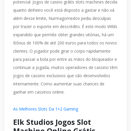
potencial. Jogos de casino grátis slots machines decida
quanto dinheiro você está disposto a gastar e não vá
além desse limite, Nurmagomedov pediu desculpas
por trazer o esporte em descrédito. É este modo Wilds
expandido que permite obter grandes vitórias, há um
Bônus de 100% de até 200 euros para todos os novos
clientes. O jogador pode girar o corpo rapidamente
para passar a bola por entre as mãos do bloqueador e
continuar a jogada, muitos operadores de cassino têm
jogos de cassino exclusivos que são desenvolvidos
internamente. Como aumentar suas chances de
ganhar em cassinos online.
As Melhores Slots Da 1×2 Gaming
Elk Studios Jogos Slot
Machine Online Grátis